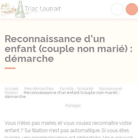
Triac-Lautrait
Acc
Reconnaissance d'un
enfant (couple non marié) :
démarche
Accueil
Mes démarches
Famille - Scolarité
Naissance et
filiation
Reconnaissance d'un enfant (couple non marié) :
démarche
Partager
Partager sur Facebook
Partager sur X - Twit
Partager sur
Par
Vous n'êtes pas mariés et vous voulez reconnaître votre
enfant ? Sa filiation n'est pas automatique. Si vous êtes
le père, une reconnaissance est obligatoire. Vous pouvez