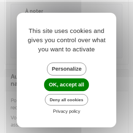
À noter
La reconnaissance peut, si nécessaire, être
faite dans une ambassade ou un consulat.
This site uses cookies and
Elle peut aussi être faite devant un notaire
gives you control over what
(par exemple si vous souhaitez qu'elle reste
confidentielle).
you want to activate
Personalize
Au moment de la déclaration de
naissance
OK, accept all
Deny all cookies
Pour établir la filiation paternelle, vous devez
reconnaître l'enfant.
Privacy policy
Vous pouvez reconnaître votre enfant sans
assistance dans les cas suivants :