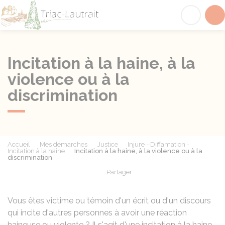
Triac-Lautrait
Acc
Incitation à la haine, à la
violence ou à la
discrimination
Accueil
Mes démarches
Justice
Injure - Diffamation -
Incitation à la haine
Incitation à la haine, à la violence ou à la
discrimination
Partager
Partager sur Facebook
Partager sur X - Twit
Partager sur
Par
Vous êtes victime ou témoin d'un écrit ou d'un discours
qui incite d'autres personnes à avoir une réaction
haineuse ou violente ? Il s'agit d'une incitation à la haine,