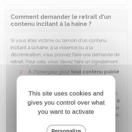
Comment demander le retrait d'un
contenu incitant à la haine ?
Si vous êtes victime ou témoin d'un contenu
incitant à la haine, à la violence ou à la
discrimination, vous pouvez faire une demande de
retrait. Pour cela, vous devez faire un signalement :
À
l'hébergeur
, pour
tout contenu publié
sur internet
This site uses cookies and
Au
directeur de publication
, s'il s'agit d'un
message adressé par un internaute à
gives you control over what
un
service de communication en ligne
(par
you want to activate
exemple, un commentaire laissé sous une
vidéo publiée sur un réseau social)
Personalize