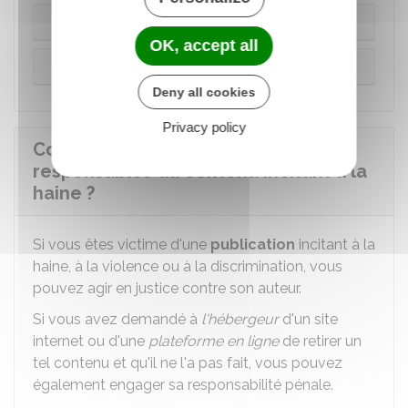
Toute publication
OK, accept all
Un commentaire
Deny all cookies
Privacy policy
Comment agir en justice contre les
responsables du contenu incitant à la
haine ?
Si vous êtes victime d'une
publication
incitant à la
haine, à la violence ou à la discrimination, vous
pouvez agir en justice contre son auteur.
Si vous avez demandé à
l'hébergeur
d'un site
internet ou d'une
plateforme en ligne
de retirer un
tel contenu et qu'il ne l'a pas fait, vous pouvez
également engager sa responsabilité pénale.