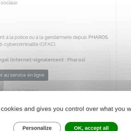
 sociaux
t à la police ou à la gendarmerie depuis
PHAROS
.
ti-cybercriminalité (OFAC).
égal (internet-signalement : Pharos)
 au service en ligne
e chargé de l'intérieur
 à l'
Ofac
de prendre les mesures nécessaires pour
 cookies and gives you control over what you w
ctère terroriste.
Personalize
OK, accept all