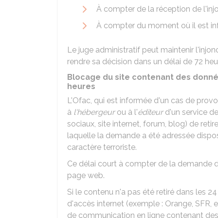
À compter de la réception de l'injo
À compter du moment où il est inf
Le juge administratif peut maintenir l'injon
rendre sa décision dans un délai de 72 heu
Blocage du site contenant des donnée
heures
L'
Ofac
, qui est informée d'un cas de prov
à
l'hébergeur
ou à l'
éditeur
d'un service d
sociaux, site internet, forum, blog) de reti
laquelle la demande a été adressée dispo
caractère terroriste.
Ce délai court à compter de la demande de 
page web.
Si le contenu n'a pas été retiré dans les 24 
d'accès internet (exemple : Orange, SFR, et
de communication en ligne contenant des i