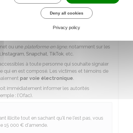
nts
. En cas d'urgence (exemple : menace
tacter la
police ou la gendarmerie au 17
.
Deny all cookies
ponsable d'une plateforme en ligne
Privacy policy
ernautes des mécanismes leur permettant de
comme
illicite
.
ernet ou une
plateforme en ligne
, notamment sur les
k
,
Instagram
, Snapchat
, TikTok
, etc.
ccessibles à toute personne qui souhaite signaler
ite qui en est composé. Les victimes et témoins de
gnalement
par voie électronique
.
doit immédiatement informer les autorités
mple : l'
Ofac
).
illicite tout en sachant qu'il ne l'est pas, vous
de
15 000 €
d'amende.