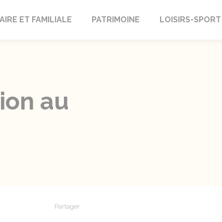
AIRE ET FAMILIALE
PATRIMOINE
LOISIRS-SPORT
ion au
Partager
Partager sur Facebook
Partager sur X - Twitter
Partager sur Linkedin
Partager par em