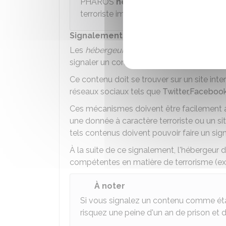
PHAROS
ne traite pas les cas urge
terroriste imminente), vous pouvez con
Signalement à l'hébergeur ou au res
Les
hébergeurs
doivent proposer aux int
signaler un contenu qu'ils considèrent 
Ce contenu doit se trouver sur un site int
réseaux sociaux tels que
Twitter,
Faceboo
Ces mécanismes doivent être facilement a
une donnée à caractère terroriste ou un s
tels contenus doivent pouvoir faire un si
À la suite de ce signalement, l'hébergeur 
compétentes en matière de terrorisme (exe
À noter
Si vous signalez un contenu comme étant 
risquez une peine d'un an de prison et 