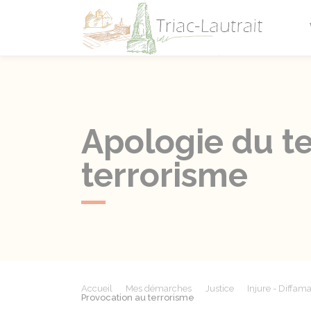
Triac-L
Apologie du te
terrorisme
Accueil
Mes démarches
Justice
Injure - Diffama
Provocation au terrorisme