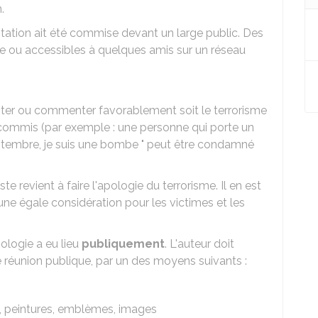
.
incitation ait été commise devant un large public. Des
e ou accessibles à quelques amis sur un réseau
nter ou commenter favorablement soit le terrorisme
à commis (par exemple : une personne qui porte un
1 septembre, je suis une bombe " peut être condamné
ste revient à faire l'apologie du terrorisme. Il en est
e égale considération pour les victimes et les
ologie a eu lieu
publiquement
. L'auteur doit
ne réunion publique, par un des moyens suivants :
es, peintures, emblèmes, images