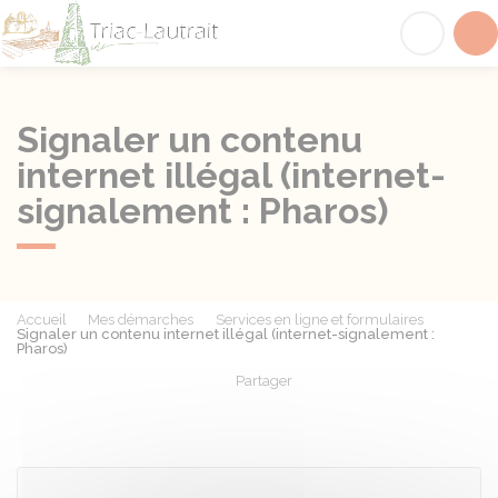
Triac-Lautrait
Acc
Signaler un contenu
internet illégal (internet-
signalement : Pharos)
Accueil
Mes démarches
Services en ligne et formulaires
Signaler un contenu internet illégal (internet-signalement :
Pharos)
Partager
Partager sur Facebook
Partager sur X - Twit
Partager sur
Par