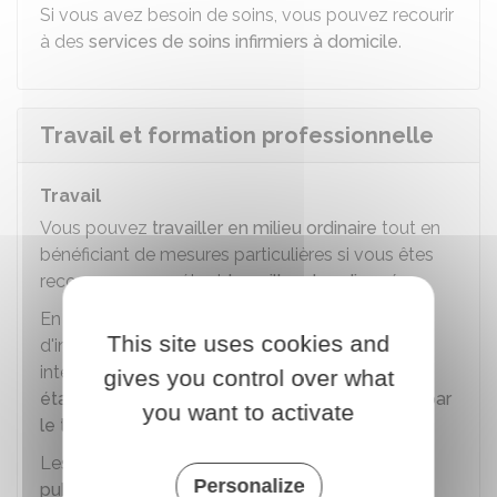
Si vous avez besoin de soins, vous pouvez recourir
à des
services de soins infirmiers à domicile
.
Travail et formation professionnelle
Travail
Vous pouvez
travailler en milieu ordinaire
tout en
bénéficiant de mesures particulières si vous êtes
reconnu comme étant
travailleur handicapé
.
En revanche, si vous rencontrez des difficultés
This site uses cookies and
d'insertion dans le
milieu ordinaire
, vous pouvez
intégrer une structure spécialisée telle qu'un
gives you control over what
établissement et service d'accompagnement par
you want to activate
le travail (Ésat)
.
Les entreprises du
secteur privé
ou du
secteur
Personalize
public
sont dans l'obligation d'employer un