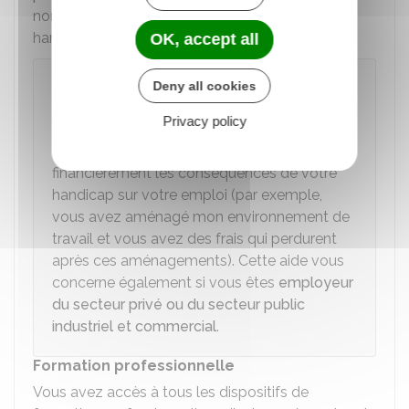
nombre minimum de personnes en situation de
handicap.
OK, accept all
À noter
Deny all cookies
En tant travailleur exerçant une activité non
Privacy policy
salariée, vous pouvez bénéficier d'une
aide à
la lourdeur du handicap
pour compenser
financièrement les conséquences de votre
handicap sur votre emploi (par exemple,
vous avez aménagé mon environnement de
travail et vous avez des frais qui perdurent
après ces aménagements). Cette aide vous
concerne également si vous êtes
employeur
du secteur privé ou du secteur public
industriel et commercial
.
Formation professionnelle
Vous avez accès à tous les dispositifs de