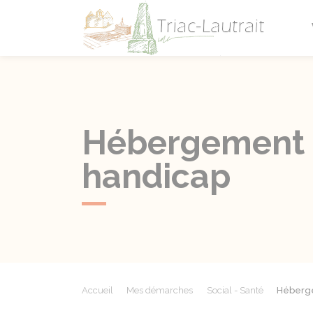
Triac-L
Hébergement d
handicap
Accueil
Mes démarches
Social - Santé
Héberge