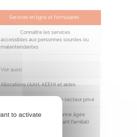
Services en ligne et formulaires
Connaître les services
accessibles aux personnes sourdes ou
malentendantes
Voir aussi
Allocations (AAH, AEEH) et aides
Handicap et emploi dans le secteur privé
ant to activate
Accueil familial d'une personne âgée
et/ou handicapée (accueillant familial)