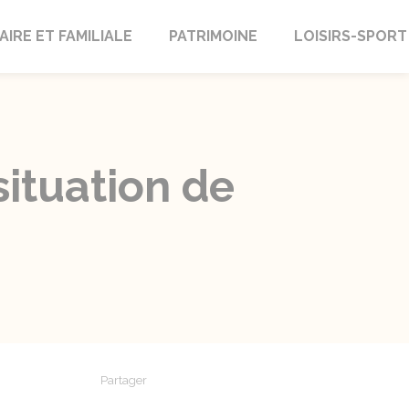
AIRE ET FAMILIALE
PATRIMOINE
LOISIRS-SPORT
ituation de
Partager
Partager sur Facebook
Partager sur X - Twitter
Partager sur Linkedin
Partager par em