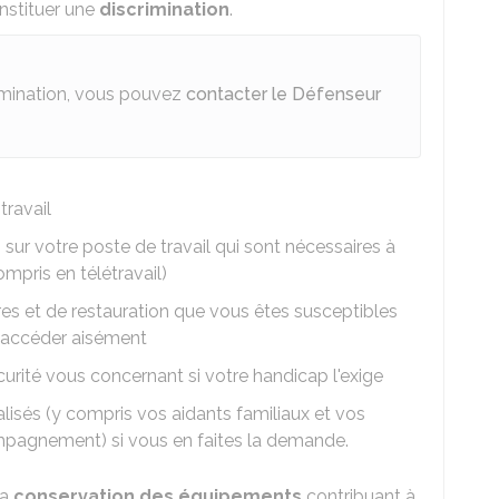
nstituer une
discrimination
.
rimination, vous pouvez
contacter le Défenseur
ravail
és sur votre poste de travail qui sont nécessaires à
ompris en télétravail)
s et de restauration que vous êtes susceptibles
y accéder aisément
ité vous concernant si votre handicap l'exige
isés (y compris vos aidants familiaux et vos
ompagnement) si vous en faites la demande.
la
conservation des équipements
contribuant à