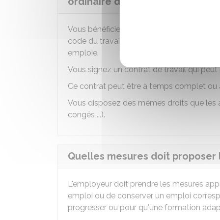
ordinaire de travail ?
Vous bénéficiez du
statut de salarié
. Pa
code du travail et de la
convention
ou
acc
emploie.
Vous signez un contrat de travail qui peu
Ce contrat peut être à temps complet ou à
Vous disposez des mêmes droits que les aut
congés ...).
Quelles mesures doit proposer l
L'employeur doit prendre les mesures app
emploi ou de conserver un emploi correspon
progresser ou pour qu'une formation adap