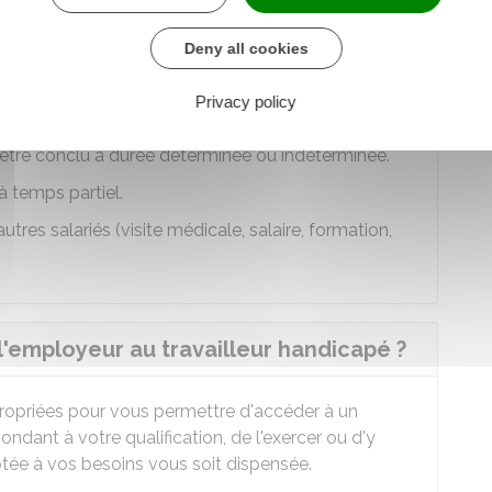
Deny all cookies
r conséquent, vous êtes soumis aux dispositions du
ords collectifs
applicables à l'entreprise qui vous
Privacy policy
t être conclu à durée déterminée ou indéterminée.
 temps partiel.
res salariés (visite médicale, salaire, formation,
'employeur au travailleur handicapé ?
ropriées pour vous permettre d'accéder à un
dant à votre qualification, de l'exercer ou d'y
tée à vos besoins vous soit dispensée.