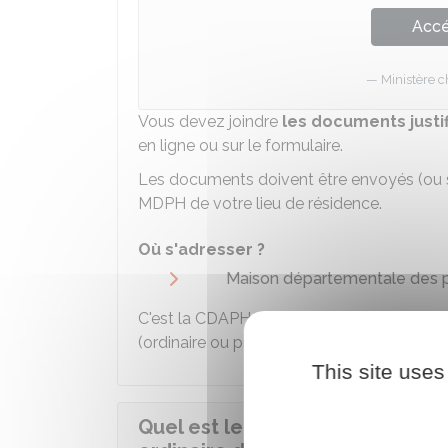
Accé
Ministère c
Vous devez joindre
les documents justif
en ligne ou sur le formulaire.
Les documents doivent être envoyés (ou s
MDPH de votre lieu de résidence.
Où s'adresser ?
Maison départementale des 
C'est la
CDAPH
qui décide par la suite de v
(ordinaire ou protégé) en fonction de vos 
This site uses
Quel est le statut d'un travaille