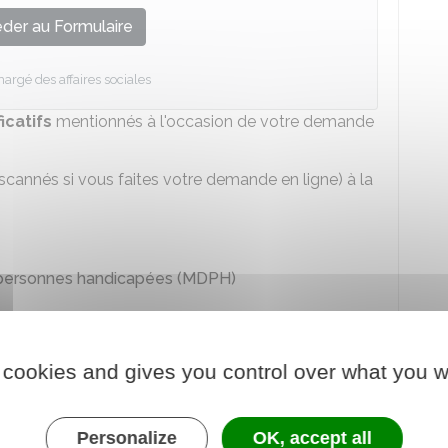
der au Formulaire
hargé des affaires sociales
icatifs
mentionnés à l'occasion de votre demande
cannés si vous faites votre demande en ligne) à la
personnes handicapées (MDPH)
ous orienter vers le milieu de travail le plus adapté
capacités et de vos besoins.
 cookies and gives you control over what you w
ur handicapé qui intègre le milieu
Personalize
OK, accept all