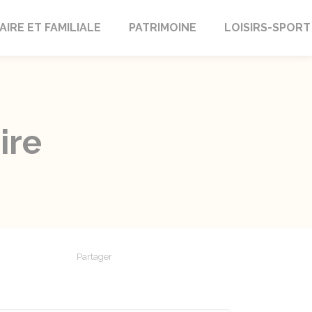
AIRE ET FAMILIALE
PATRIMOINE
LOISIRS-SPORT
ire
Partager
Partager sur Facebook
Partager sur X - Twitter
Partager sur Linkedin
Partager par em