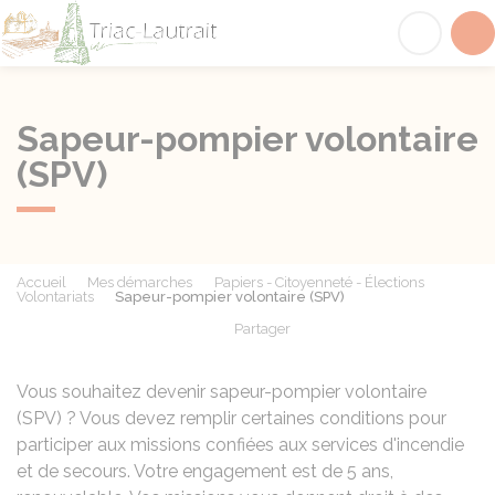
Triac-Lautrait
Acc
Sapeur-pompier volontaire
(SPV)
Accueil
Mes démarches
Papiers - Citoyenneté - Élections
Volontariats
Sapeur-pompier volontaire (SPV)
Partager
Partager sur Facebook
Partager sur X - Twit
Partager sur
Par
Vous souhaitez devenir sapeur-pompier volontaire
(SPV) ? Vous devez remplir certaines conditions pour
participer aux missions confiées aux services d'incendie
et de secours. Votre engagement est de 5 ans,