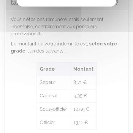
tant que sapeur-pompier volontaire ?
Vous n'êtes pas rémunéré, mais seulement
indemnisé, contrairement aux pompiers
professionnels.
Le montant de votre indemnité est,
selon votre
grade
, l'un des suivants :
Grade
Montant
Sapeur
8,71 €
Caporal
9,35 €
Sous-officier
10,55 €
Officier
13,11 €