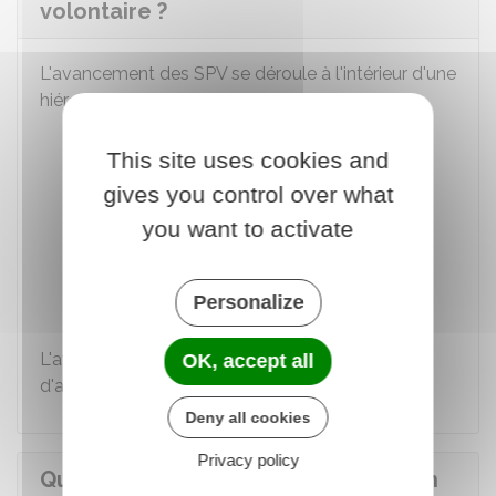
volontaire ?
L'avancement des SPV se déroule à l'intérieur d'une
hiérarchie comprenant les grades suivants :
Sapeur
This site uses cookies and
Caporal
gives you control over what
Sous-officier (sergent et adjudant)
you want to activate
Officier (lieutenant, capitaine,
commandant, lieutenant-colonel et
Personalize
colonel).
L'avancement est soumis à des conditions
OK, accept all
d'ancienneté et de formation.
Deny all cookies
Privacy policy
Quelle est l'indemnisation perçue en