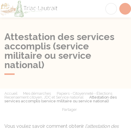
Triac-Lautrait
Acc
Attestation des services
accomplis (service
militaire ou service
national)
Accueil
Mes démarches
Papiers - Citoyenneté - Élections
Recensement citoyen, JDC et Service national
Attestation des
services accomplis (service militaire ou service national)
Partager
Partager sur Facebook
Partager sur X - Twit
Partager sur
Par
Vous voulez savoir comment obtenir
l'attestation des