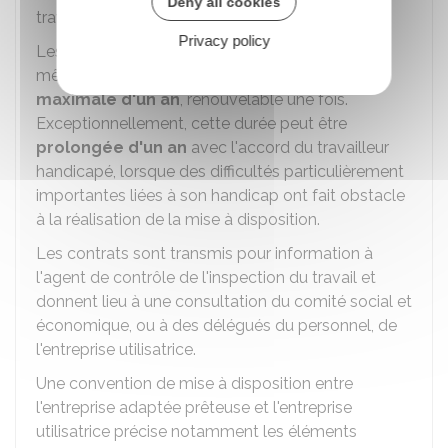
Deny all cookies
travailleur handicapé.
Privacy policy
Les contrats de mise à disposition auprès d'un
même employeur sont conclus pour une
durée
maximale d'un an
, renouvelable une fois.
Exceptionnellement, cette durée peut être
prolongée
d'un an
avec l'accord du travailleur
handicapé, lorsque des difficultés particulièrement
importantes liées à son handicap ont fait obstacle
à la réalisation de la mise à disposition.
Les contrats sont transmis pour information à
l'agent de contrôle de l'inspection du travail et
donnent lieu à une consultation du comité social et
économique, ou à des délégués du personnel, de
l'entreprise utilisatrice.
Une convention de mise à disposition entre
l'entreprise adaptée prêteuse et l'entreprise
utilisatrice précise notamment les éléments