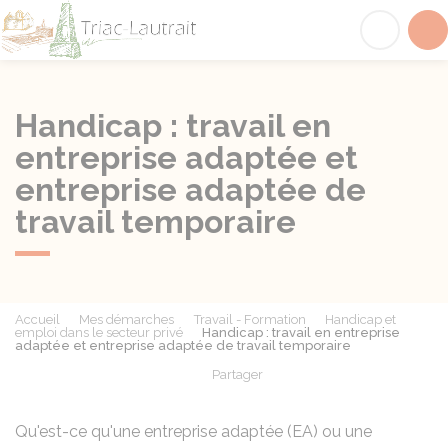
Triac-Lautrait
Acc
Handicap : travail en
entreprise adaptée et
entreprise adaptée de
travail temporaire
Accueil
Mes démarches
Travail - Formation
Handicap et
emploi dans le secteur privé
Handicap : travail en entreprise
adaptée et entreprise adaptée de travail temporaire
Partager
Partager sur Facebook
Partager sur X - Twit
Partager sur
Par
Qu'est-ce qu'une entreprise adaptée (EA) ou une