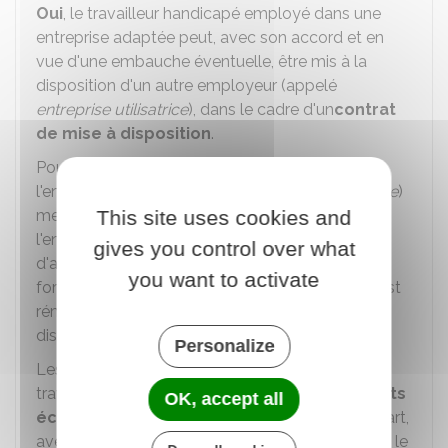
Oui
, le travailleur handicapé employé dans une
entreprise adaptée peut, avec son accord et en
vue d'une embauche éventuelle, être mis à la
disposition d'un autre employeur (appelé
entreprise utilisatrice
), dans le cadre d'un
contrat
de mise à disposition
.
Pour faciliter son accès à un emploi durable,
l'entreprise adaptée (appelée
entreprise prêteuse
)
met en œuvre un appui individualisé pour
This site uses cookies and
l'entreprise utilisatrice et des actions
gives you control over what
d'accompagnement professionnel et de
you want to activate
formation. La prestation d'appui individualisée est
rémunérée par l'entreprise utilisatrice et est
distincte de la mise à disposition.
Personalize
Les conditions de la mise à disposition du
travailleur handicapé sont fixées par des
contrats
OK, accept all
écrits
que l'entreprise adaptée conclut, d'une part,
avec l'employeur utilisateur et, d'autre part, avec le