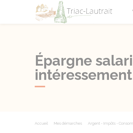
Triac-L
Épargne salari
intéressement
Accueil
Mes démarches
Argent - Impôts - Conso