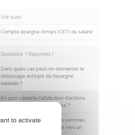
Voir aussi
Compte épargne-temps (CET) du salarié
Questions ? Réponses !
Dans quels cas peut-on demander le
déblocage anticipé de l'épargne
salariale ?
En quoi consiste l'attribution d'actions
gratuites dans une entreprise ?
ant to activate
Peut-on faire transférer des sommes
d'un plan d'épargne salariale vers un
autre ?