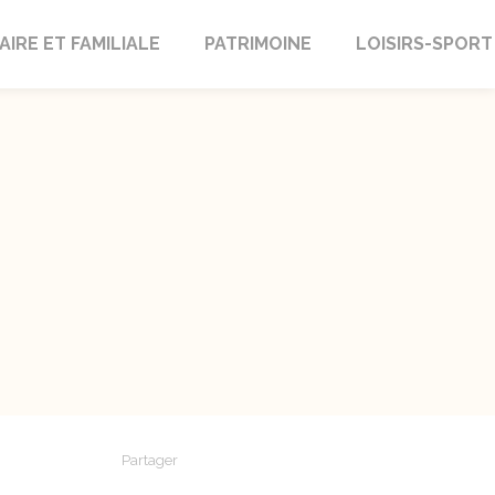
AIRE ET FAMILIALE
PATRIMOINE
LOISIRS-SPORT
Partager
Partager sur Facebook
Partager sur X - Twitter
Partager sur Linkedin
Partager par em