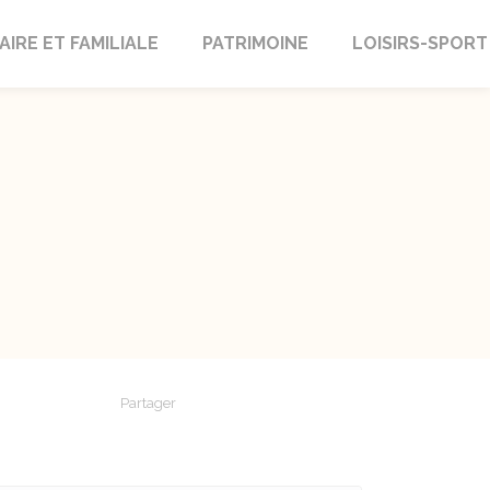
AIRE ET FAMILIALE
PATRIMOINE
LOISIRS-SPORT
Partager
Partager sur Facebook
Partager sur X - Twitter
Partager sur Linkedin
Partager par em