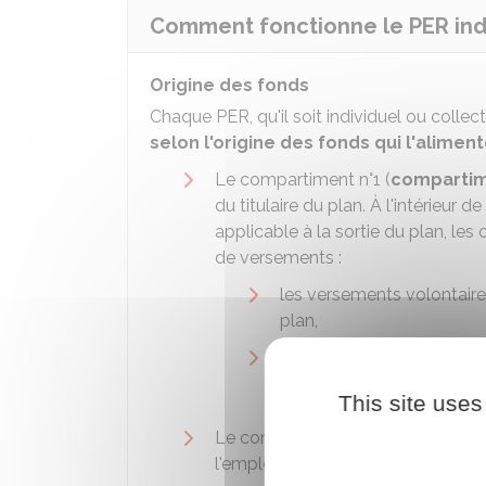
Comment fonctionne le PER indi
Origine des fonds
Chaque PER, qu'il soit individuel ou collect
selon l'origine des fonds qui l'alimen
Le compartiment n°1 (
compartim
du titulaire du plan. À l'intérieur 
applicable à la sortie du plan, le
de versements :
les versements volontaire
plan,
et les versements volontai
déduction fiscale au mo
This site uses
Le compartiment n°2 (
compartim
l'employeur du titulaire du plan. I