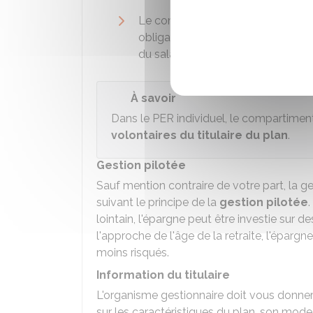
Le compartiment n°3 (
compartim
obligatoires de l'employeur, éven
du salarié si l'accord d'entreprise l
À savoir
Dans le PER individuel, le compartiment
volontaires du titulaire du plan
.
Gestion pilotée
Sauf mention contraire de votre part, la 
suivant le principe de la
gestion pilotée
.
lointain, l'épargne peut être investie sur d
l'approche de l'âge de la retraite, l'épar
moins risqués.
Information du titulaire
L'organisme gestionnaire doit vous donne
sur les caractéristiques du plan, son mode 