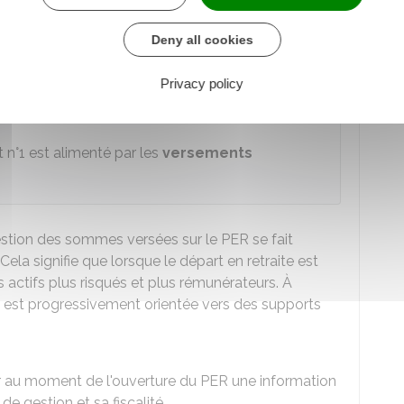
ent catégoriel
) recueille les cotisations
Deny all cookies
tuellement complétées des cotisations obligatoires
e prévoit.
Privacy policy
 n°1 est alimenté par les
versements
gestion des sommes versées sur le PER se fait
 Cela signifie que lorsque le départ en retraite est
es actifs plus risqués et plus rémunérateurs. À
gne est progressivement orientée vers des supports
r au moment de l'ouverture du PER une information
de gestion et sa fiscalité.