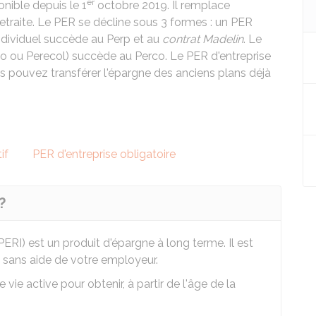
er
onible depuis le 1
octobre 2019. Il remplace
etraite. Le PER se décline sous 3 formes : un PER
individuel succède au
Perp
et au
contrat Madelin
. Le
eco ou Perecol) succède au
Perco
. Le PER d'entreprise
us pouvez transférer l'épargne des anciens plans déjà
if
PER d'entreprise obligatoire
?
ERI) est un produit d'épargne à long terme. Il est
 sans aide de votre employeur.
ie active pour obtenir, à partir de l'âge de la