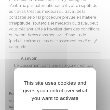
n'entraîne pas automatiquement votre inaptitude
au travail. C'est au médecin du travail de la
constater selon la
procédure prévue en matière
d'inaptitude
. Toutefois, le médecin du travail peut
vous déclarer apte à travailler dans des conditions
qui seront fixées dans son avis d'inaptitude
e
e
(partiel), même en cas de classement en 2
ou 3
catégorie.
À savoir
Le classement dans une catégorie n'est pas
définitif, une personne invalide peut par
e
re
exemple passer de la 2
catégorie à la 1
This site uses cookies and
catégorie.
gives you control over what
Formule de calcul
you want to activate
Votre pension est calculée
sur la base d'un
salaire annuel moyen
. Elle est obtenue à partir