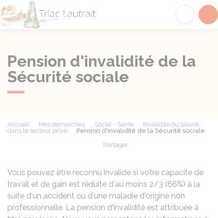
Triac-Lautrait
Acc
Pension d'invalidité de la
Sécurité sociale
Accueil
Mes démarches
Social - Santé
Invalidité du salarié
dans le secteur privé
Pension d'invalidité de la Sécurité sociale
Partager
Partager sur Facebook
Partager sur X - Twit
Partager sur
Par
Vous pouvez être reconnu invalide si votre capacité de
travail et de gain est réduite d'au moins 2/3 (66%) à la
suite d'un accident ou d'une maladie d'origine non
professionnelle. La pension d'invalidité est attribuée à