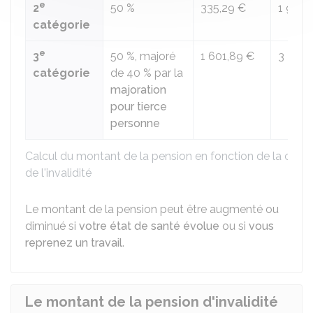
e
2
50 %
335,29 €
1 962,
catégorie
e
3
50 %
, majoré
1 601,89 €
3 229,
catégorie
de
40 %
par la
majoration
pour tierce
personne
Calcul du montant de la pension en fonction de la catég
de l'invalidité
Le montant de la pension peut être augmenté ou
diminué si
votre état de santé évolue
ou si
vous
reprenez un travail
.
Le montant de la pension d'invalidité