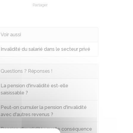
Partager
Partager sur Facebook
Partager sur X - Twitter
Partager sur Linkedin
Partager par em
Voir aussi
Invalidité du salarié dans le secteur privé
Questions ? Réponses !
La pension d'invalidité est-elle
saisissable ?
Peut-on cumuler la pension d'invalidité
avec d'autres revenus ?
Pension d'invalidité : quelle conséquence