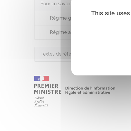
Pour en savoir plus
This site uses
Régime général : pension d'invalidité
Régime agricole : invalidité et inaptit
Textes de référence