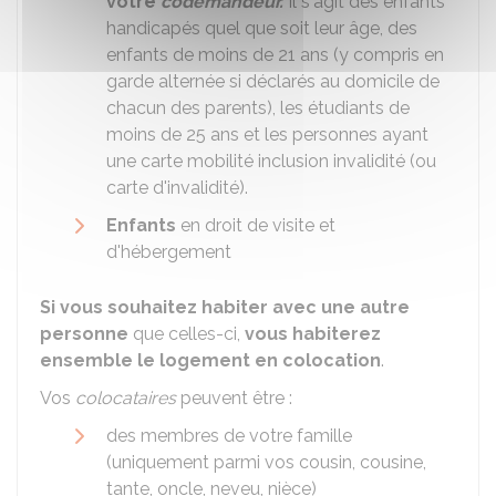
votre
codemandeur.
Il s'agit des enfants
handicapés quel que soit leur âge, des
enfants de moins de 21 ans (y compris en
garde alternée si déclarés au domicile de
chacun des parents), les étudiants de
moins de 25 ans et les personnes ayant
une carte mobilité inclusion invalidité (ou
carte d'invalidité).
Enfants
en droit de visite et
d'hébergement
Si vous souhaitez habiter avec une autre
personne
que celles-ci,
vous habiterez
ensemble le logement en colocation
.
Vos
colocataires
peuvent être :
des membres de votre famille
(uniquement parmi vos cousin, cousine,
tante, oncle, neveu, nièce)