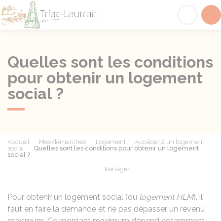
Triac-Lautrait
Acc
Quelles sont les conditions
pour obtenir un logement
social ?
Accueil
Mes démarches
Logement
Accéder à un logement
social
Quelles sont les conditions pour obtenir un logement
social ?
Partager
Partager sur Facebook
Partager sur X - Twit
Partager sur
Par
Pour obtenir un logement social (ou
logement HLM
), il
faut en faire la demande et ne pas dépasser un revenu
maximum. Ce montant maximum dépend notamment