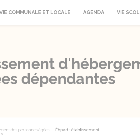
autrait
VIE COMMUNALE ET LOCALE
AGENDA
VIE SCOL
issement d'héberge
ées dépendantes
ment des personnes âgées
Éhpad : établissement
es