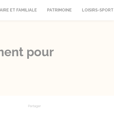
AIRE ET FAMILIALE
PATRIMOINE
LOISIRS-SPORT
ment pour
Partager
Partager sur Facebook
Partager sur X - Twitter
Partager sur Linkedin
Partager par em