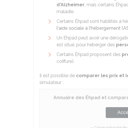
d'Alzheimer
, mais certains Éhpa
maladie.
Certains Éhpad sont habilités à h
l'aide sociale à l'hébergement (A
Un Éhpad peut avoir une dérogatio
est situé, pour héberger des
pers
Certains Éhpad proposent des
pr
coiffure).
Il est possible de
comparer les prix et 
simulateur :
Annuaire des Éhpad et comparat
Accé
Caisse nationale de