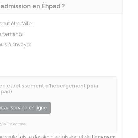
admission en Éhpad ?
ut être faite :
partements
puis à envoyer.
 en établissement d'hébergement pour
hpad)
 au service en ligne
Via Trajectoire
 seule fois le dossier d'admission et de
l'envoyer