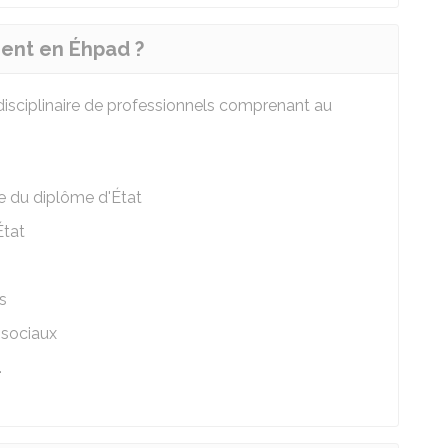
nent en Éhpad ?
disciplinaire de professionnels comprenant au
ire du diplôme d'État
État
s
 sociaux
.