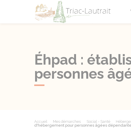
Triac-L
Éhpad : établ
personnes âg
Accueil
Mes démarches
Social - Santé
Héberge
d'hébergement pour personnes âgées dépendant