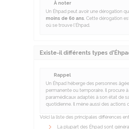
À noter
Un Éhpad peut avoir une dérogation qui
moins de 60 ans
. Cette dérogation e
où se trouve l'Éhpad.
Existe-il différents types d'Éhpa
Rappel
Un
Éhpad
héberge des personnes âgées
permanente ou temporaire. Il procure 
paramédicaux adaptés à son état de san
quotidienne. Il mène aussi des actions 
Voici la liste des principales différences en
La plupart des Éhpad sont généra