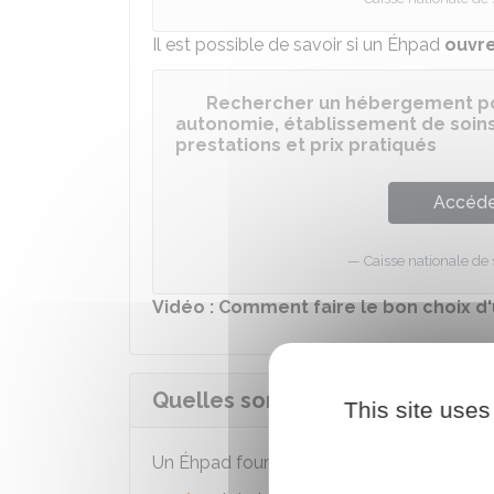
Il est possible de savoir si un Éhpad
ouvre
Rechercher un hébergement po
autonomie, établissement de soins
prestations et prix pratiqués
Accéder
Caisse nationale de
Vidéo : Comment faire le bon choix d
Quelles sont les prestations mi
This site uses
Un Éhpad fournit
au minimum
les prestat