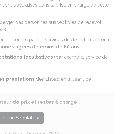
d sont spécialisés dans la prise en charge de cette
éberger des personnes susceptibles de recevoir
SH)
.
n, accordée par les services du département où il
onnes âgées de moins de 60 ans
.
estations facultatives
(par exemple, service de
les prestations
des Éhpad en utilisant ce
eur de prix et restes à charge
der au Simulateur
 solidarité pour l'autonomie (CNSA)