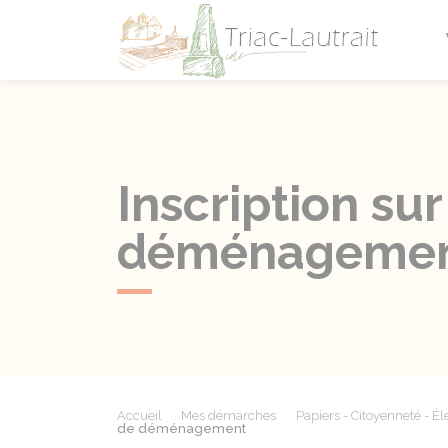
Triac-L
Inscription sur
déménageme
Accueil
Mes démarches
Papiers - Citoyenneté - Él
de déménagement