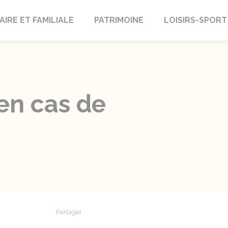
AIRE ET FAMILIALE
PATRIMOINE
LOISIRS-SPORT
 en cas de
Partager
Partager sur Facebook
Partager sur X - Twitter
Partager sur Linkedin
Partager par em