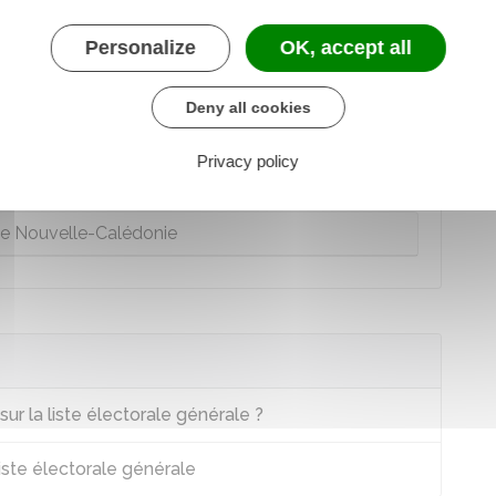
e de métropole
Personalize
OK, accept all
nique, Polynésie française, Saint-Barthélemy,
Deny all cookies
Saint-Pierre-et-Miquelon
Privacy policy
on, Mayotte, Wallis et Futuna
 Nouvelle-Calédonie
ur la liste électorale générale ?
liste électorale générale