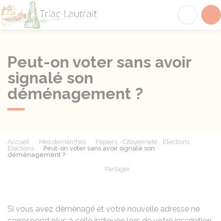
Triac-Lautrait
Acc
Peut-on voter sans avoir
signalé son
déménagement ?
Accueil
Mes démarches
Papiers - Citoyenneté - Élections
Élections
Peut-on voter sans avoir signalé son
déménagement ?
Partager
Partager sur Facebook
Partager sur X - Twit
Partager sur
Par
Si vous avez déménagé et votre nouvelle adresse ne
correspond plus à celle indiquée lors de votre inscription