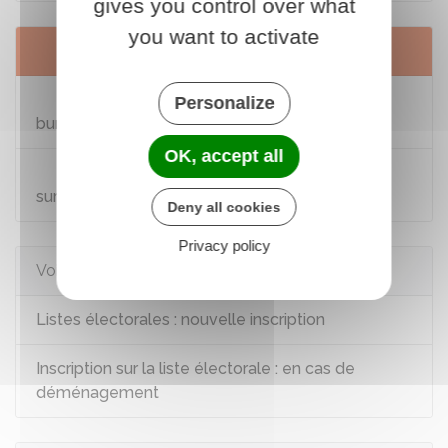
gives you control over what
you want to activate
Services en ligne et formulaires
Vérifier votre inscription électorale et votre
Personalize
bureau de vote
OK, accept all
Nouvelle-Calédonie : vérifier son inscription
sur la liste électorale et son bureau de vote
Deny all cookies
Privacy policy
Voir aussi
Listes électorales : nouvelle inscription
Inscription sur la liste électorale : en cas de
déménagement