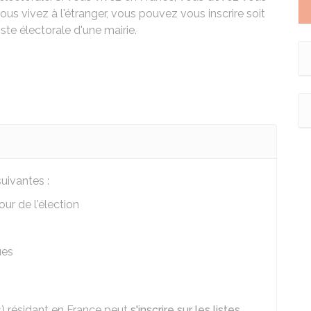
i vous vivez à l'étranger, vous pouvez vous inscrire soit
liste électorale d'une mairie.
uivantes :
our de l'élection
ues
) résidant en France peut
s'inscrire sur les listes