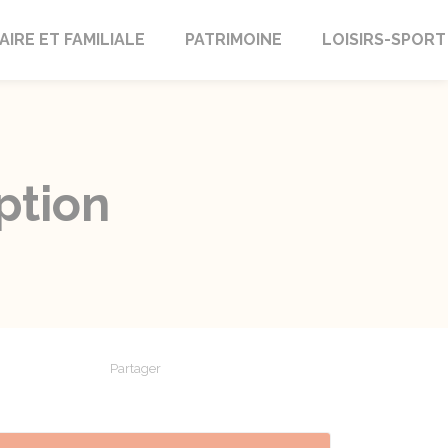
AIRE ET FAMILIALE
PATRIMOINE
LOISIRS-SPORT
iption
Partager
Partager sur Facebook
Partager sur X - Twitter
Partager sur Linkedin
Partager par em