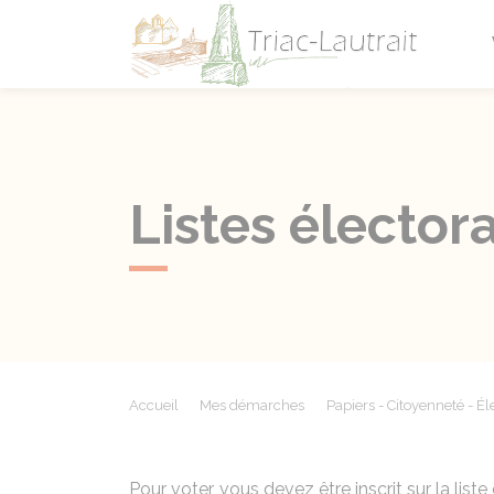
Triac-L
Listes électora
Accueil
Mes démarches
Papiers - Citoyenneté - Él
Pour voter, vous devez être inscrit sur la lis