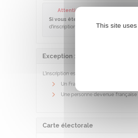
Attention
Si vous êtes électeur de Nouvelle
This site uses
d'inscription
.
Exception : l'inscription automa
L'inscription est automatique pour les per
Un Français
de 18 ans, s'il a fai
Une personne
devenue française
Carte électorale