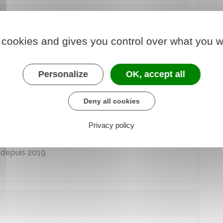
-Calédonie
, vous devez utiliser le
formulaire
 cookies and gives you control over what you w
Personalize
OK, accept all
tique
Deny all cookies
sonnes suivantes :
Privacy policy
t la démarche de recensement à 16 ans
 depuis 2019