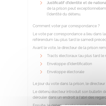
Justificatif d'identité et de nationa
de la prison peut exceptionnellem
l'identité du détenu.
Comment voter par correspondance ?
Le vote par correspondance a lieu dans la 
référendum (au plus tard le samedi précéd
Avant le vote, le directeur de la prison r
Tracts électoraux (au plus tard le
Enveloppe d'identification
Enveloppe électorale
Le jour du vote dans la prison, le directeur 
Le détenu électeur introduit son bulletin d
dérouler dans un endroit à l'abri des regard
Ensuite, le détenu électeur met dans l'env