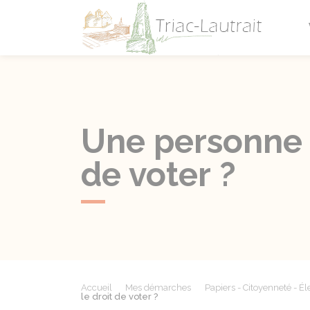
Triac-L
Une personne d
de voter ?
Accueil
Mes démarches
Papiers - Citoyenneté - Él
le droit de voter ?