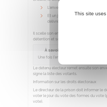
L'enveloppe électorale
This site uses
Et un justificatif d'identité et de 
délivré par le directeur de la prison
Il scelle son enveloppe d'identification e
détention et son numéro d'écrou.
À savoir
Une fois l'enveloppe d'identification sce
Le détenu électeur remet ensuite son envelo
signe la liste des votants.
Information sur les droits électoraux
Le directeur de la prison doit informer le 
voter le jour du vote des formes du vote 
vote).