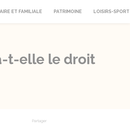
AIRE ET FAMILIALE
PATRIMOINE
LOISIRS-SPORT
t-elle le droit
Partager
Partager sur Facebook
Partager sur X - Twitter
Partager sur Linkedin
Partager par em