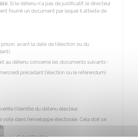
lité
. Si le détenu n'a pas de justificatif, le directeur
ent fournir un document par lequel il atteste de
prison, avant la date de l'élection ou du
ant).
emet au détenu concerné les documents suivants :
 mercredi précédant l'élection ou le référendum)
vérifie l'identité du détenu électeur.
e vote dans l'enveloppe électorale. Cela doit se
s.
eloppe d'identification