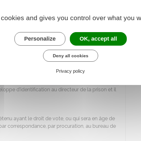
 cookies and gives you control over what you w
nationalité (copie d'une pièce d'identité ou attestation
).
Personalize
OK, accept all
t y indique son nom et ses prénoms, son lieu de
Deny all cookies
Privacy policy
llée, l'électeur ne peut plus revenir sur son vote.
ppe d'identification au directeur de la prison et il
détenu ayant le droit de vote, ou qui sera en âge de
(par correspondance, par procuration, au bureau de