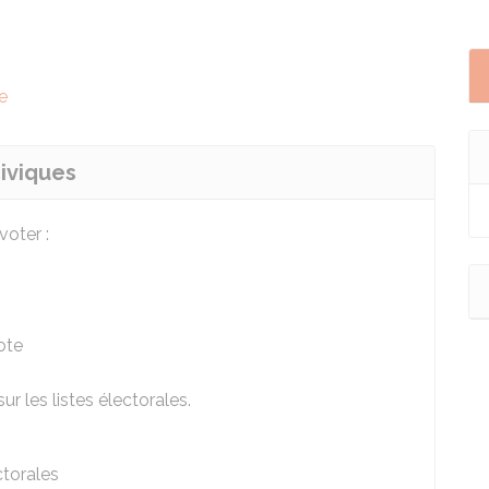
e
iviques
voter :
ote
sur les listes électorales.
ectorales