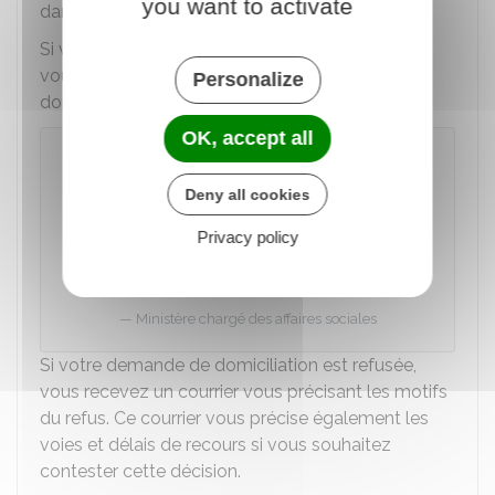
you want to activate
dans un délai de 2 mois.
Si votre demande de domiciliation est acceptée,
vous recevez une attestation d'élection de
Personalize
domicile :
OK, accept all
Attestation d'élection de domicile
(personnes sans domicile stable ou
Deny all cookies
SDF)
Privacy policy
Accéder au Formulaire
Ministère chargé des affaires sociales
Si votre demande de domiciliation est refusée,
vous recevez un courrier vous précisant les motifs
du refus. Ce courrier vous précise également les
voies et délais de recours si vous souhaitez
contester cette décision.