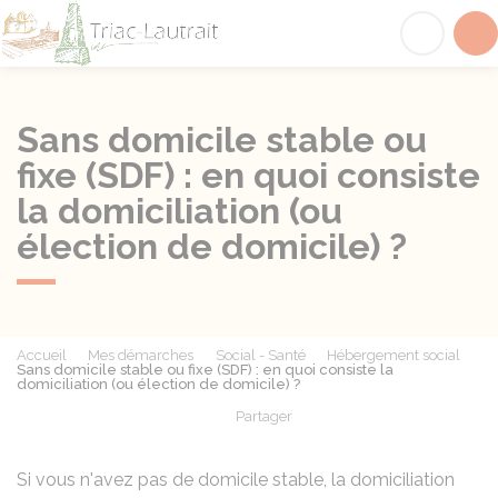
Triac-Lautrait
Acc
Sans domicile stable ou
fixe (SDF) : en quoi consiste
la domiciliation (ou
élection de domicile) ?
Accueil
Mes démarches
Social - Santé
Hébergement social
Sans domicile stable ou fixe (SDF) : en quoi consiste la
domiciliation (ou élection de domicile) ?
Partager
Partager sur Facebook
Partager sur X - Twit
Partager sur
Par
Si vous n'avez pas de domicile stable, la domiciliation