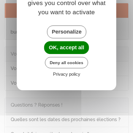
gives you control over what
Services en ligne et formulaires
you want to activate
Vérifier votre inscription électorale et votre
Personalize
bureau de vote
OK, accept all
Voir aussi
Deny all cookies
Vote d'un Français installé à l'étranger
Privacy policy
Vote par procuration
Questions ? Réponses !
Quelles sont les dates des prochaines élections ?