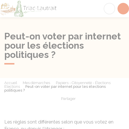
Triac-Lautrait
Acc
Peut-on voter par internet
pour les élections
politiques ?
Accueil
Mes démarches
Papiers - Citoyenneté - Élections
Élections
Peut-on voter par internet pour les élections
politiques ?
Partager
Partager sur Facebook
Partager sur X - Twit
Partager sur
Par
Les règles sont différentes selon que vous votez en
France, ou depuis l'étranger :