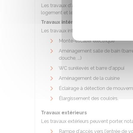
Les travaux d'adaptation financés par l'
logement et les accès extérieurs. Parmi le
Travaux intérieurs
Les travaux intérieurs peuvent porter, not
Monte-escalier électrique
Aménagement salle de bain (barre
douche, ...)
WC surélevés et barre d'appui
Aménagement de la cuisine
Éclairage à détection de mouvem
Élargissement des couloirs.
Travaux extérieurs
Les travaux extérieurs peuvent porter, not
Rampe d'accès vers l'entrée de v