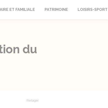
AIRE ET FAMILIALE
PATRIMOINE
LOISIRS-SPORT
tion du
Partager
Partager sur Facebook
Partager sur X - Twitter
Partager sur Linkedin
Partager par em