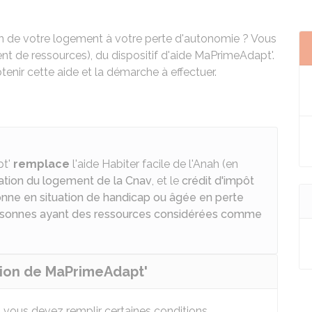
on de votre logement à votre perte d'autonomie ? Vous
t de ressources), du dispositif d'aide MaPrimeAdapt'.
enir cette aide et la démarche à effectuer.
pt'
remplace
l'aide Habiter facile de l'
Anah
(en
tation du logement de la Cnav
, et le
crédit d'impôt
onne en situation de handicap ou âgée en perte
ersonnes ayant des ressources considérées comme
ution de MaPrimeAdapt'
 vous devez remplir certaines conditions.