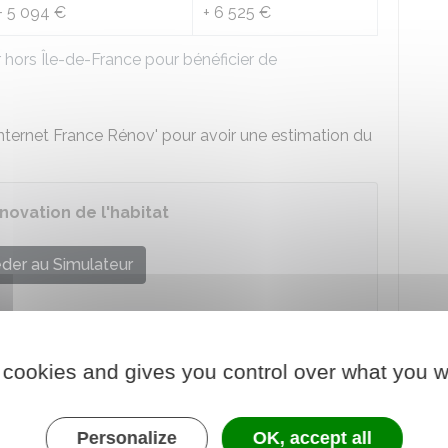
+
5 094 €
+
6 525 €
hors Île-de-France pour bénéficier de
 internet France Rénov' pour avoir une estimation du
novation de l'habitat
der au Simulateur
onale de l'habitat (Anah)
 cookies and gives you control over what you w
ux financés par MaPrimeAdapt'
Personalize
OK, accept all