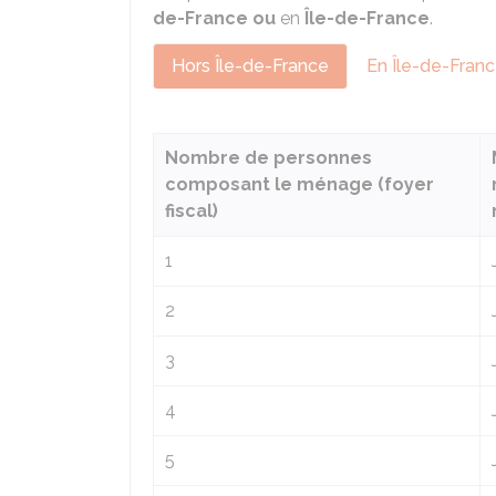
de-France ou
en
Île-de-France
.
Hors Île-de-France
En Île-de-Fran
Nombre de personnes
composant le ménage (foyer
fiscal)
1
2
3
4
5