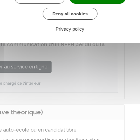
ar le service compétent, de générer une nouvelle
Deny all cookies
école peut également réaliser la démarche pour
Privacy policy
 la communication d'un NEPH perdu ou la
 au service en ligne
e chargé de l'intérieur
uve théorique)
e auto-école ou en candidat libre
.