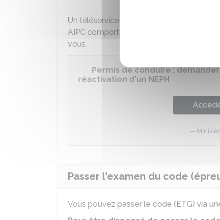
Un téléservice permet, après validation p
AIPC comportant votre NEPH. Votre auto-
vous.
Permis de conduire : demander
réactivation d'un NEPH
Accéder
Ministèr
Passer l'examen du code (épre
Vous pouvez
passer le code (ETG) via un