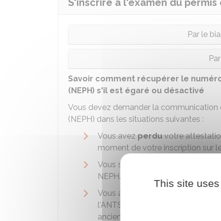
S'inscrire à l'examen du permis
Par le bi
Pa
Savoir comment récupérer le numéro
(NEPH) s'il est égaré ou désactivé
Vous devez demander la communication d
(NEPH) dans les situations suivantes :
Vous avez
perdu
votre attestatio
moment de votre inscription sur le 
Vous souhaitez
changer d'auto
NEPH.
This site uses
Vous avez
dépassé un délai de 
l'ANTS et le passage du code. En 
ancien et ne plus vous permettre