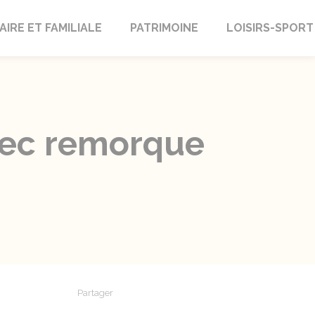
AIRE ET FAMILIALE
PATRIMOINE
LOISIRS-SPORT
avec remorque
Partager
Partager sur Facebook
Partager sur X - Twitter
Partager sur Linkedin
Partager par em