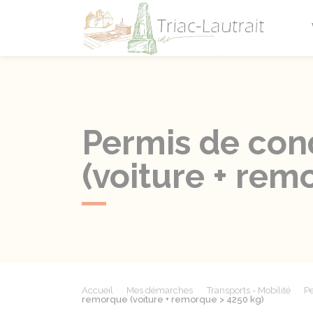
Triac-L
Permis de con
(voiture + rem
Accueil
Mes démarches
Transports - Mobilité
Pe
remorque (voiture + remorque > 4250 kg)