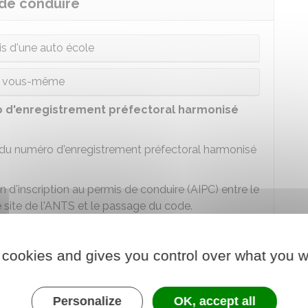
 de conduire
ais d'une auto école
r vous-même
 d'enregistrement préfectoral harmonisé
u numéro d'enregistrement préfectoral harmonisé
n d'inscription au permis de conduire (AIPC) entre le
site de l'
ANTS
et le passage du code.
-école
et vous n'avez pas pu récupérer votre
 cookies and gives you control over what you w
plus de 5 ans
entre votre inscription sur le site de
effet le NEPH dont vous disposez peut être trop
Personalize
OK, accept all
 de passer les examens.