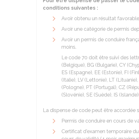
Pour être dispensé de passer le cod
conditions suivantes :
Avoir obtenu un résultat favorabl
Avoir une catégorie de permis dep
Avoir un permis de conduire franç
moins.
Le code 70 doit être suivi des lett
(Belgique), BG (Bulgarie), CY (Chy
ES (Espagne), EE (Estonie), FI (Finl
(Italie), LV (Lettonie), LT (Lituan
(Pologne), PT (Portugal), CZ (Rép
(Slovénie), SE (Suède), IS (Islande
La dispense de code peut être accordée s
Permis de conduire en cours de v
Certificat d'examen temporaire du
cours de validité (4 mois maximu