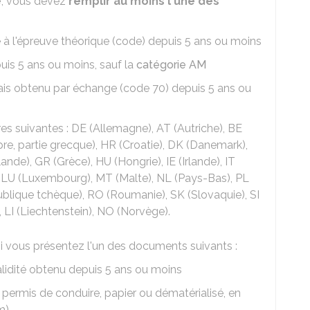
e
, vous devez
remplir au moins l'une des
e à l'épreuve théorique (code) depuis 5 ans ou moins
uis 5 ans ou moins, sauf la
catégorie AM
ais obtenu par échange (code 70) depuis 5 ans ou
res suivantes : DE (Allemagne), AT (Autriche), BE
pre, partie grecque), HR (Croatie), DK (Danemark),
ande), GR (Grèce), HU (Hongrie), IE (Irlande), IT
ie), LU (Luxembourg), MT (Malte), NL (Pays-Bas), PL
ublique tchèque), RO (Roumanie), SK (Slovaquie), SI
), LI (Liechtenstein), NO (Norvège).
i vous présentez l'un des documents suivants :
alidité obtenu depuis 5 ans ou moins
 permis de conduire, papier ou dématérialisé, en
m)