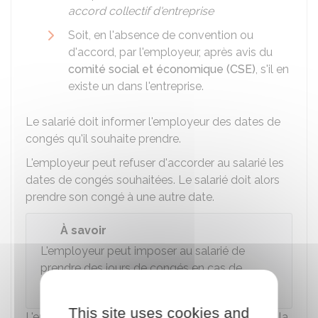
accord collectif d'entreprise
Soit, en l'absence de convention ou
d'accord, par l'employeur, après avis du
comité social et économique (CSE)
, s'il en
existe un dans l'entreprise.
Le salarié doit informer l'employeur des dates de
congés qu'il souhaite prendre.
L'employeur peut refuser d'accorder au salarié les
dates de congés souhaitées. Le salarié doit alors
prendre son congé à une autre date.
À savoir
L'employeur peut imposer au salarié de
prendre des jours de congés en cas de
fermeture temporaire de l'entreprise
.
This site uses cookies and
L'employeur doit communiquer à chaque salarié la