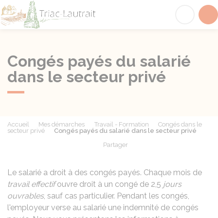
Triac-Lautrait
Acc
Congés payés du salarié
dans le secteur privé
Accueil
Mes démarches
Travail - Formation
Congés dans le
secteur privé
Congés payés du salarié dans le secteur privé
Partager
Partager sur Facebook
Partager sur X - Twit
Partager sur
Par
Le salarié a droit à des congés payés. Chaque mois
de
travail effectif
ouvre droit à un congé de 2,5
jours
ouvrables
, sauf cas particulier. Pendant les congés,
l'employeur verse au salarié une indemnité de congés