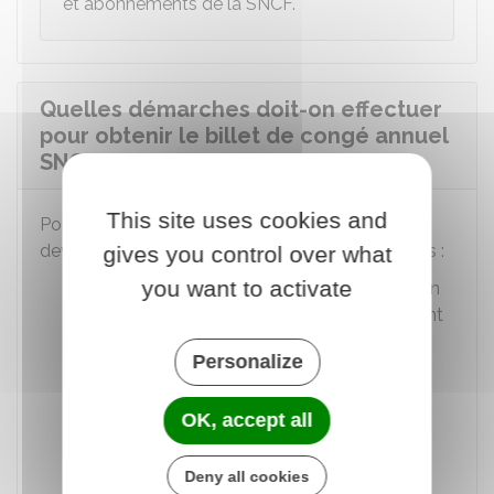
et abonnements de la SNCF.
Quelles démarches doit-on effectuer
pour obtenir le billet de congé annuel
SNCF ?
This site uses cookies and
Pour faire établir vos titres de transport, vous
devez effectuer
toutes
les démarches suivantes :
gives you control over what
you want to activate
Télécharger le formulaire de demande en
ligne, l'imprimer, le renseigner en précisant
vos trajets et vos accompagnateurs
Personalize
Joindre tout document permettant de
OK, accept all
justifier votre droit au bénéfice du billet
(certificat de l'employeur attestant la
nature de l'emploi et l'octroi d'un congé
Deny all cookies