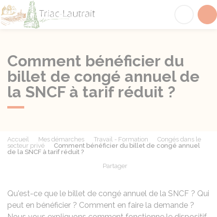
Triac-Lautrait
Acc
Comment bénéficier du
billet de congé annuel de
la SNCF à tarif réduit ?
Accueil
Mes démarches
Travail - Formation
Congés dans le
secteur privé
Comment bénéficier du billet de congé annuel
de la SNCF à tarif réduit ?
Partager
Partager sur Facebook
Partager sur X - Twit
Partager sur
Par
Qu'est-ce que le billet de congé annuel de la SNCF ? Qui
peut en bénéficier ? Comment en faire la demande ?
Nous vous expliquons comment fonctionne le dispositif.