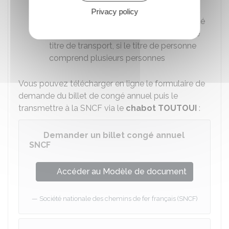
payé, par exemple)
Privacy policy
Joindre les pièces prouvant votre parenté
avec les autres personnes figurant sur le
titre de transport, si le titre de personne
comprend plusieurs personnes
Vous pouvez télécharger en ligne le formulaire de
demande du billet de congé annuel puis le
transmettre à la SNCF via le
chabot TOUTOUI
:
Demander un billet congé annuel
SNCF
Accéder au Modèle de document
Société nationale des chemins de fer français (SNCF)