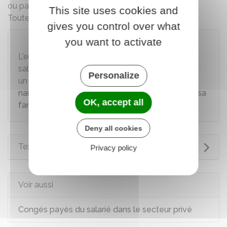
ou partie de ses
congés payés par anticipation.
This site uses cookies and
Toutefois, l'employeur n'est pas obligé d'accepter.
gives you control over what
you want to activate
À noter
L'employeur ne peut pas refuser la demande du
salarié s'il absente dans le cadre d'un congé lié à
Personalize
un événement familial (
mariage ou Pacs
,
naissance ou adoption
,
décès d'un membre de sa
OK, accept all
famille
).
Deny all cookies
Textes de référence
Privacy policy
Voir aussi
Congés payés du salarié dans le secteur privé