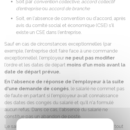
Soit par
convention collective
,
accord collectif
d'entreprise
ou
accord de branche
Soit, en l'absence de convention ou d'accord, après
avis du
comité social et économique (CSE)
s'il
existe un CSE dans l'entreprise.
Sauf en cas de circonstances exceptionnelles (par
exemple, l'entreprise doit faire face à une commande
exceptionnelle), l'employeur
ne peut pas modifier
l'ordre et les dates de départ
moins d'un mois avant la
date de départ prévue.
En l'absence de réponse de l'employeur à la suite
d'une demande de congés
, le salarié ne commet pas
de
faute
en partant si l'employeur avait connaissance
des dates des congés du salarié et qu'il n'a formulé
aucun refus. Dans ce cas, l'absence du salarié ne
constitue pas un
abandon de poste
.
Le salarié peut demander à l'employeur de prendre tout