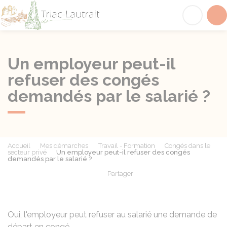
Triac-Lautrait
Acc
Un employeur peut-il
refuser des congés
demandés par le salarié ?
Accueil
Mes démarches
Travail - Formation
Congés dans le
secteur privé
Un employeur peut-il refuser des congés
demandés par le salarié ?
Partager
Partager sur Facebook
Partager sur X - Twit
Partager sur
Par
Oui, l'employeur peut refuser au salarié une demande de
départ en congé.