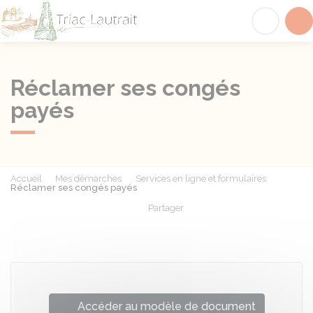
Triac-Lautrait
Acc
Réclamer ses congés
payés
Accueil
Mes démarches
Services en ligne et formulaires
Réclamer ses congés payés
Partager
Partager sur Facebook
Partager sur X - Twit
Partager sur
Par
Accéder au modèle de document