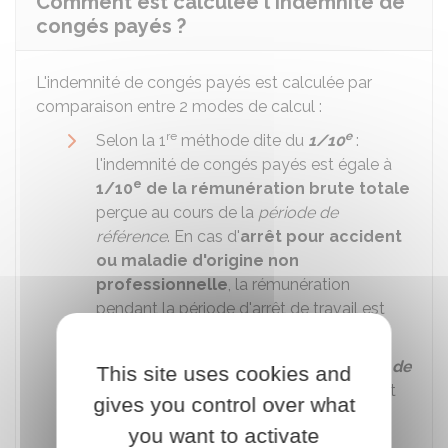
Comment est calculée l'indemnité de
congés payés ?
L'indemnité de congés payés est calculée par
comparaison entre 2 modes de calcul :
re
e
Selon la 1
méthode dite du
1/10
:
l'indemnité de congés payés est égale à
e
1/10
de la
rémunération brute totale
perçue au cours de la
période de
référence
. En cas d'
arrêt pour accident
ou maladie d'origine non
professionnelle
, la rémunération
pendant la période d'arrêt de travail est
prise en compte à hauteur de
80 %
.
nde
Selon la 2
méthode dite du
maintien de
This site uses cookies and
salaire
: l'indemnité de congés payés est
gives you control over what
égale
à la rémunération perçue si le
you want to activate
salarié avait continué à travaille
r.