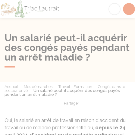
Triac-Lautrait
Acc
Un salarié peut-il acquérir
des congés payés pendant
un arrêt maladie ?
Accueil
Mes démarches
Travail - Formation
Congés dans le
secteur privé
Un salarié peut-il acquérir des congés payés
pendant un arrêt maladie ?
Partager
Partager sur Facebook
Partager sur X - Twit
Partager sur
Par
Oui, le salarié en arrêt de travail en raison d'accident du
travail ou de maladie professionnelle ou,
depuis le
2
4
avril 2024
,
d'accident ou de maladie ordinaire
est