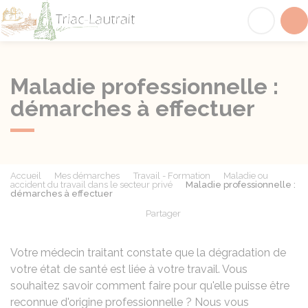
Triac-Lautrait
Acc
Maladie professionnelle :
démarches à effectuer
Accueil
Mes démarches
Travail - Formation
Maladie ou
accident du travail dans le secteur privé
Maladie professionnelle :
démarches à effectuer
Partager
Partager sur Facebook
Partager sur X - Twit
Partager sur
Par
Votre médecin traitant constate que la dégradation de
votre état de santé est liée à votre travail. Vous
souhaitez savoir comment faire pour qu'elle puisse être
reconnue d'origine professionnelle ? Nous vous