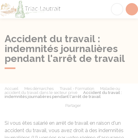
Triac-Lautrait
Acc
Accident du travail :
indemnités journalières
pendant l'arrêt de travail
Accueil
Mes démarches
Travail - Formation
Maladie ou
accident du travail dans le secteur privé
Accident du travail :
indemnités journalières pendant l'arrêt de travail
Partager
Partager sur Facebook
Partager sur X - Twit
Partager sur
Par
Si vous êtes salarié en arrêt de travail en raison d'un
accident du travail, vous avez droit à des indemnités
journalières (IJ) versées par votre régime d'assurance