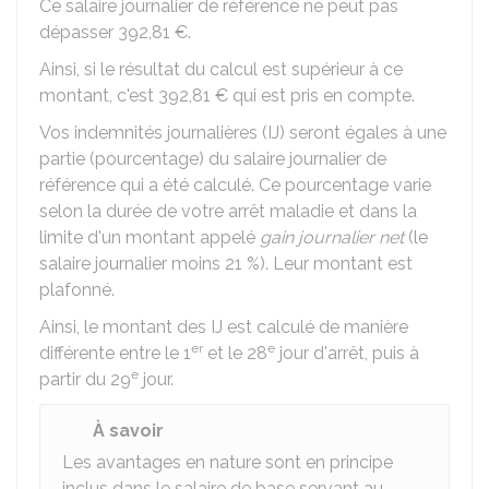
Ce salaire journalier de référence ne peut pas
dépasser
392,81 €
.
Ainsi, si le résultat du calcul est supérieur à ce
montant, c'est
392,81 €
qui est pris en compte.
Vos indemnités journalières (IJ) seront égales à une
partie (pourcentage) du salaire journalier de
référence qui a été calculé. Ce pourcentage varie
selon la durée de votre arrêt maladie et dans la
limite d'un montant appelé
gain journalier net
(le
salaire journalier moins
21 %
). Leur montant est
plafonné.
Ainsi, le montant des IJ est calculé de manière
er
e
différente entre le 1
et le 28
jour d'arrêt, puis à
e
partir du 29
jour.
À savoir
Les avantages en nature sont en principe
inclus dans le salaire de base servant au