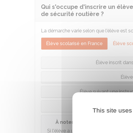
Qui s'occupe d'inscrire un élève
de sécurité routière ?
La démarche varie selon que l'élève est sco
Élève scolarisé en France
Élève sco
Élève inscrit dan
Élève
Élève suivant une instruc
Élève scolarisé dans un
This site uses
À noter
Si l'élève a une
déficience visuelle
l'