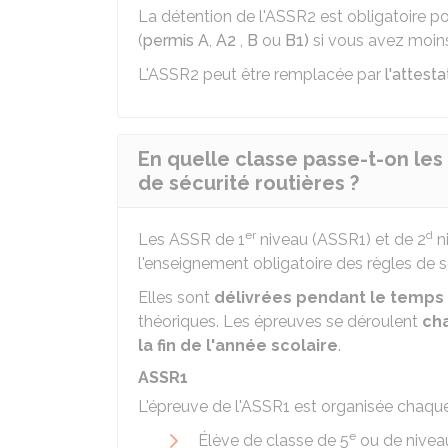
La détention de l'ASSR2 est obligatoire po
(
permis A
,
A2
,
B
ou
B1)
si vous avez moins
L'ASSR2 peut être remplacée par
l'attest
En quelle classe passe-t-on les
de sécurité routières ?
er
d
Les ASSR de 1
niveau (ASSR1) et de 2
n
l'enseignement obligatoire des règles de sé
Elles sont
délivrées pendant le temps 
théoriques. Les épreuves se déroulent
ch
la fin de l'année scolaire
.
ASSR1
L'épreuve de l'ASSR1 est organisée chaque
e
Élève de classe de 5
ou de nivea