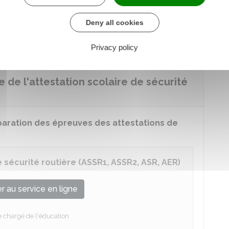
attestation d'éducation à la route (AER)
lui
s, avoir l'AER ne donne pas droit d'inscription à
Deny all cookies
cule et d'obtention d'un titre de conduite.
Privacy policy
 de l'attestation scolaire de sécurité
paration des épreuves des attestations de
 sécurité routière (ASSR1, ASSR2, ASR, AER)
 au service en ligne
e chargé de l'éducation