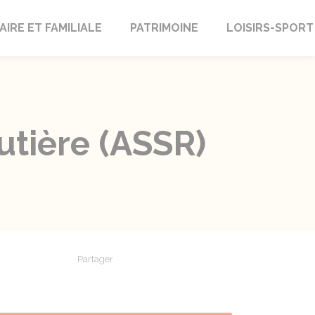
AIRE ET FAMILIALE
PATRIMOINE
LOISIRS-SPORT
outière (ASSR)
Partager
Partager sur Facebook
Partager sur X - Twitter
Partager sur Linkedin
Partager par em