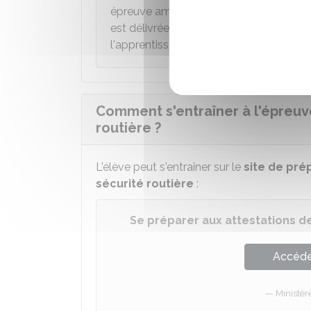
épreuve aménagée est proposée. Une
est délivrée en cas de réussite. Toutefoi
l'apprentissage de la conduite d'un véhi
Comment s'entraîner à l'épreuve
routière ?
L'élève peut s'entraîner sur le
site de pré
sécurité routière
:
Se préparer aux attestations de
Accéder
Ministèr