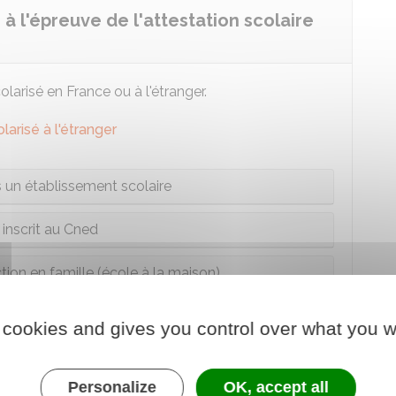
 à l'épreuve de l'attestation scolaire
larisé en France ou à l'étranger.
larisé à l'étranger
s un établissement scolaire
 inscrit au Cned
tion en famille (école à la maison)
 établissement privé hors contrat
 cookies and gives you control over what you w
Personalize
OK, accept all
empêchant de passer les épreuves de ASSR, une