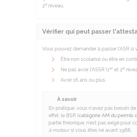
d
2
niveau.
Vérifier qui peut passer l'attest
Vous pouvez demander à passer l'
ASR
si 
Être non scolarisé ou être en cont
er
d
Ne pas avoir l'
ASSR
(1
et 2
nive
Avoir 16 ans ou plus.
À savoir
En pratique, vous n'avez pas besoin de 
effet, le
BSR
(
catégorie AM du permis 
partie théorique, n'est pas exigé pour 
à moteur
si vous êtes né avant 1988.