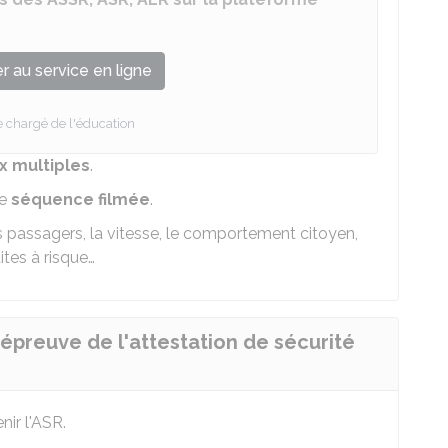
 au service en ligne
e chargé de l'éducation
x multiples
.
ne
séquence filmée
.
es passagers, la vitesse, le comportement citoyen,
ites à risque…
l'épreuve de l'attestation de sécurité
ir l'
ASR
.