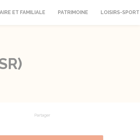
AIRE ET FAMILIALE
PATRIMOINE
LOISIRS-SPORT
ASR)
Partager
Partager sur Facebook
Partager sur X - Twitter
Partager sur Linkedin
Partager par em