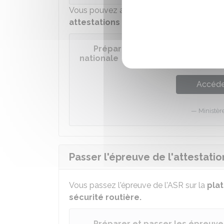
Vous pouvez aussi préparer l'épreuve de l
attestations de sécurité routière.
Préparer et passer les épreuve
nationale
Accéder
Ministèr
Passer l'épreuve de l'attestatio
Vous passez l'épreuve de l'ASR sur la
pla
sécurité routière.
Préparer et passer les épreuve