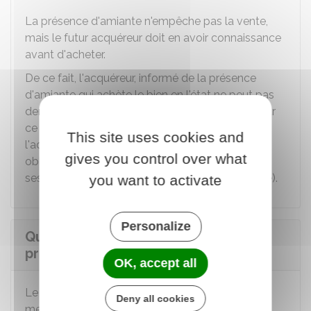
La présence d'amiante n'empêche pas la vente,
mais le futur acquéreur doit en avoir connaissance
avant d'acheter.
De ce fait, l'acquéreur, informé de la présence
d'amiante qui achète le bien en l'état ne peut pas
demander en justice l'annulation de la vente pour
ce motif. Par ailleurs, en achetant le bien,
This site uses cookies and
l'acquéreur prend en charge les différentes
gives you control over what
obligations liées à la présence d'amiante et ce, à
ses frais (par exemple, travaux de désamiantage).
you want to activate
Personalize
Quelles sont les conséquences en
présence d'amiante ?
OK, accept all
Le rapport du professionnel peut préconiser les
Deny all cookies
mesures suivantes :