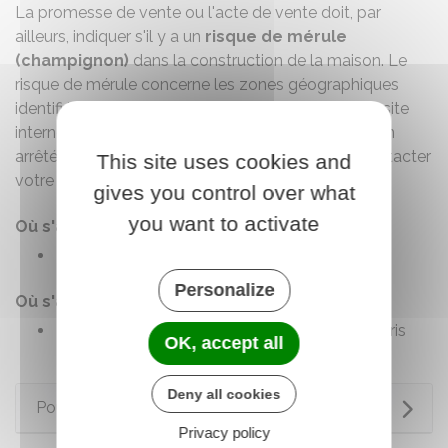
La promesse de vente ou l'acte de vente doit, par
ailleurs, indiquer s'il y a un
risque de mérule
(champignon)
dans la construction de la maison. Le
risque de mérule concerne les zones géographiques
identifiées par un arrêté. Vous pouvez consulter le site
internet de votre préfecture pour savoir s'il existe un
arrêté identifiant ce risque. Sinon, vous pouvez contacter
This site uses cookies and
votre préfecture.
gives you control over what
you want to activate
Où s'adresser ?
Préfecture
Personalize
Où s'adresser ?
Préfecture de région - Île-de-France et Paris
OK, accept all
Deny all cookies
Pour en savoir plus
Privacy policy