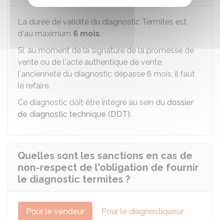
La durée de validité du diagnostic Termites est
d'au maximum
6 mois
.
Si, au moment de la signature de la promesse de
vente ou de l'acte authentique de vente,
l'ancienneté du diagnostic dépasse 6 mois, il faut
le refaire.
Ce diagnostic doit être intégré au sein du
dossier
de diagnostic technique (DDT)
.
Quelles sont les sanctions en cas de
non-respect de l'obligation de fournir
le diagnostic termites ?
Pour le vendeur
Pour le diagnostiqueur