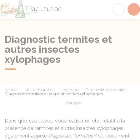
Triac-Lautrait
Acc
Diagnostic termites et
autres insectes
xylophages
Accueil
Mes démarches
Logement
Diagnostic immobilier
Diagnostic termites et autres insectes xylophages
Partager
Partager sur Facebook
Partager sur X - Twit
Partager sur
Par
Dans quel cas devez-vous réaliser un état relatif à la
présence de termites et autres insectes xylophages,
également appelé
diagnostic Termites
? Ce document