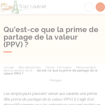
Triac-Lautrait
Acc
Qu'est-ce que la prime de
partage de la valeur
(PPV) ?
Accueil
Mes démarches
Travail - Formation
Rémunération
dans le secteur privé
Qu'est-ce que la prime de partage de la
valeur (PPV) ?
Partager
Partager sur Facebook
Partager sur X - Twit
Partager sur
Par
Les employeurs peuvent verser aux salariés une prime
dite
prime de partage de la valeur (PPV)
. Il s'agit d'un
dispositif pérenne que les entreprises peuvent mettre en