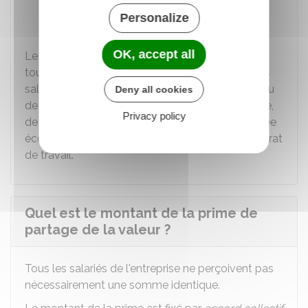
unilatérale de l'employeur instituant
Personalize
l'accord.
OK, accept all
Le montant de la prime peut être identique pour
tous les salariés de l'entreprise ou varier entre les
salariés en fonction de la rémunération, du niveau
Deny all cookies
de classification, de l'ancienneté dans l'entreprise,
Privacy policy
de la durée de présence effective pendant l'année
écoulée ou de la durée de travail prévue au contrat
de travail.
Quel est le montant de la prime de
partage de la valeur ?
Tous les salariés de l'entreprise ne perçoivent pas
nécessairement une somme identique.