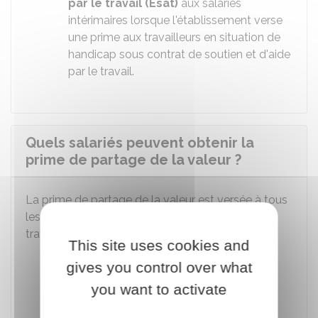
par le travail (Esat)
aux salariés
intérimaires lorsque l'établissement verse
une prime aux travailleurs en situation de
handicap sous contrat de soutien et d'aide
par le travail.
Quels salariés peuvent obtenir la
prime de partage de la valeur ?
La prime de partage de la valeur est versée à tous
les salariés liés à l'entreprise par un contrat de
travail à une des dates suivantes :
This site uses cookies and
Date de versement de la prime
gives you control over what
Date de dépôt de l'accord d'entreprise
you want to activate
Date de la signature de la décision