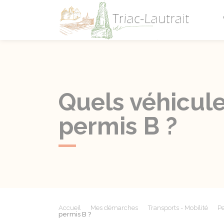
Triac-L
Quels véhicul
permis B ?
Accueil
Mes démarches
Transports - Mobilité
Pe
permis B ?