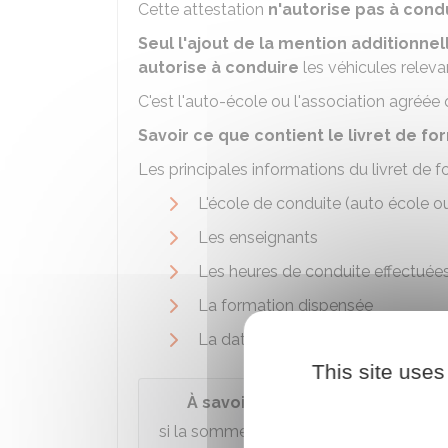
Cette attestation
n'autorise pas à cond
Seul l'ajout de la mention additionnel
autorise à conduire
les véhicules releva
C'est l'auto-école ou l'association agréée 
Savoir ce que contient le livret de f
Les principales informations du livret de
L'école de conduite (auto école o
Les enseignants
Les heures de conduite effectuée
La formation dispensée
La date prévisionnelle de la form
This site uses
À savoir
si la somme des PTAC (voiture + remorq