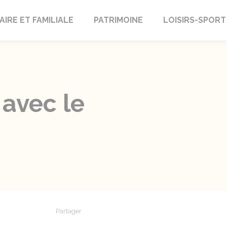
AIRE ET FAMILIALE
PATRIMOINE
LOISIRS-SPORT
 avec le
Partager
Partager sur Facebook
Partager sur X - Twitter
Partager sur Linkedin
Partager par em