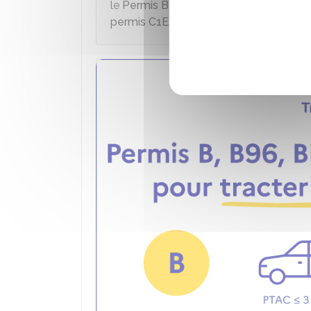
le
Permis BE
. Si le PTAC de la remorque
permis C1E.