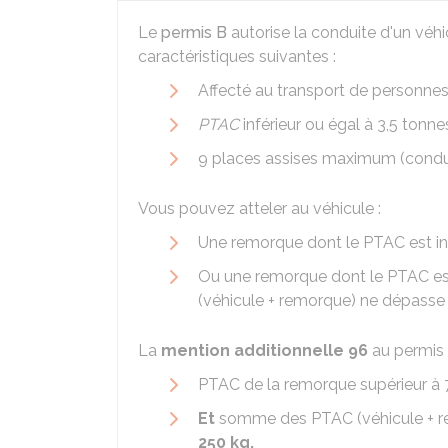
Le
permis B
autorise la conduite d'un véhi
caractéristiques suivantes :
Affecté au transport de personne
PTAC
inférieur ou égal à 3,5 tonne
9 places assises maximum (condu
Vous pouvez atteler au véhicule :
Une remorque dont le PTAC est inf
Ou une remorque dont le PTAC es
(véhicule + remorque) ne dépasse
La
mention additionnelle 96
au permis B
PTAC
de la remorque supérieur à 
Et
somme des PTAC (véhicule + re
250 kg.