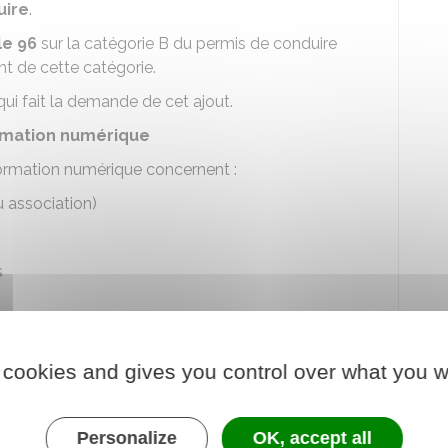
uire
.
le 96
sur la catégorie B du permis de conduire
nt de cette catégorie.
qui fait la demande de cet ajout.
ormation numérique
 formation numérique concernent :
u association)
s
ation dispensée.
 cookies and gives you control over what you w
ue) est supérieure à 4 250 kg, vous devez avoir
Personalize
OK, accept all