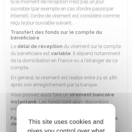
Si le moment de réception n'est pas un jour
ouvrable (par exemple en cas d'ordre passé par
internet), l'ordre de virement est considéré comme
reçu le jour ouvrable suivant.
Transfert des fonds sur le compte du
bénéficiaire
Le
délai de réception
du virement sur le compte
du bénéficiaire est
variable
. Il dépend notamment
de la domiciliation en France ou à l'étranger de ce
compte.
En général, le virement est réalisé entre 24 et 48h
après son enregistrement par la banque.
Vous pouvez aussi faire un
virement bancaire
instantané
. Les fonds sont alors disponibles
immédiatement sur le compte du bénéficiaire.
Point de départ du calcul des intérêts : date
This site uses cookies and
de valeur
gives you control over what