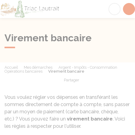
Triac-Lautrait
Acc
Virement bancaire
Accueil
Mes démarches
Argent - Impôts - Consommation
Opérations bancaires
Virement bancaire
Partager
Partager sur Facebook
Partager sur X - Twit
Partager sur
Par
Vous voulez régler vos dépenses en transférant les
sommes directement de compte à compte, sans passer
par un moyen de paiement (carte bancaire, chèque,
etc.) ? Vous pouvez faire un
virement bancaire
. Voici
les règles à respecter pour l'utiliser.