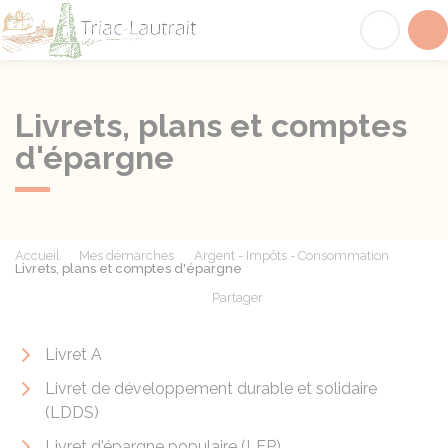
Triac-Lautrait
Acc
Livrets, plans et comptes
d'épargne
Accueil
Mes démarches
Argent - Impôts - Consommation
Livrets, plans et comptes d'épargne
Partager
Partager sur Facebook
Partager sur X - Twit
Partager sur
Par
Livret A
Livret de développement durable et solidaire
(LDDS)
Livret d'épargne populaire (LEP)