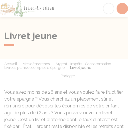
Triac-Lautrait
Acc
Livret jeune
Accueil
Mes démarches
Argent - Impôts - Consommation
Livrets, plans et comptes d'épargne
Livret jeune
Partager
Partager sur Facebook
Partager sur X - Twit
Partager sur
Par
Vous avez moins de 26 ans et vous voulez faire fructifier
votre épargne ? Vous cherchez un placement sûr et
rémunéré pour déposer les économies de votre enfant
âgé de plus de 12 ans ? Vous pouvez ouvrir un livret
jeune. C'est un livret plafonné dont le taux d'intérêt est
fixé par l'État. L'argent reste disponible et les retraits sont