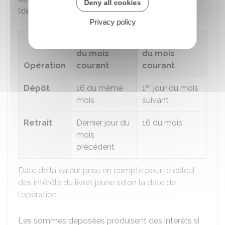
Deny all cookies
(dépôt ou retrait) :
Privacy policy
Jusqu'au 15
À partir du 16
du mois
du mois
Opération
courant
courant
er
Dépôt
16 du même
1
jour du mois
mois
suivant
Retrait
Dernier jour du
16 du mois
mois
précédent
Date de la valeur prise en compte pour le calcul
des intérêts du livret jeune selon la date de
l'opération
Les sommes déposées produisent des intérêts si