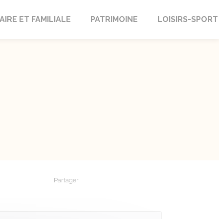
AIRE ET FAMILIALE
PATRIMOINE
LOISIRS-SPORT
Partager
Partager sur Facebook
Partager sur X - Twitter
Partager sur Linkedin
Partager par em