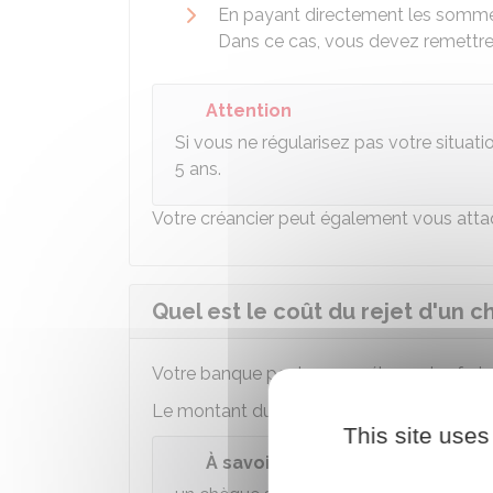
En payant directement les somme
Dans ce cas, vous devez remettre
Attention
Si vous ne régularisez pas votre situati
5 ans.
Votre créancier peut également vous atta
Quel est le coût du rejet d'un c
Votre banque peut vous prélever des frais
Le montant du plafond diffère selon que 
This site uses
À savoir