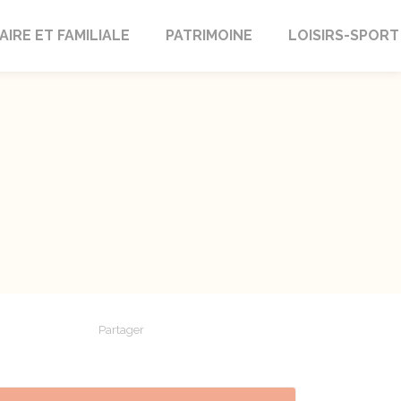
AIRE ET FAMILIALE
PATRIMOINE
LOISIRS-SPORT
Partager
Partager sur Facebook
Partager sur X - Twitter
Partager sur Linkedin
Partager par em