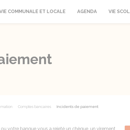
autrait
VIE COMMUNALE ET LOCALE
AGENDA
VIE SCOL
paiement
mmation
Comptes bancaires
Incidents de paiement
ou votre banque vous a rejeté un chèque, un virement