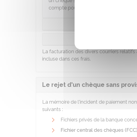
un chèque sans provision présenté à plus
compte pour un seul incident de paiem
C
Client en situat
La facturation des divers courriers relatif
incluse dans ces frais.
Le rejet d'un chèque sans provi
La mémoire de l'incident de paiement non 
suivants :
Fichiers privés de la banque conc
Fichier central des chèques (FCC