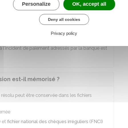
ieurs reprises dans les 30 jours après le 1
rejet
Personalize
OK, accept all
ent.
Deny all cookies
as général
Privacy policy
ion de fragilité financière
s à l'incident de paiement adressés par la banque est
sion est-il mémorisé ?
résolu peut être conservée dans les fichiers
ernée
)
et
fichier national des chèques irréguliers (FNCI)