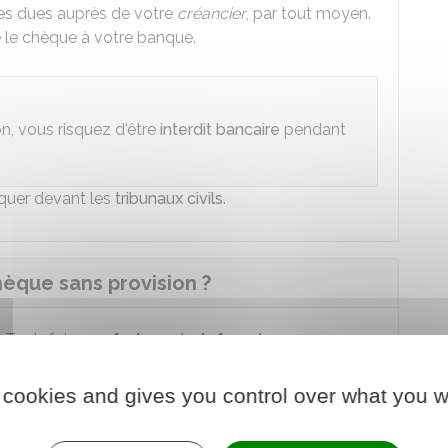
s dues auprès de votre
créancier
, par tout moyen.
 le chèque à votre banque.
on, vous risquez d'être
interdit bancaire
pendant
quer devant les
tribunaux civils
.
hèque sans provision ?
. Toutefois, ces
frais
sont
plafonnés.
vous êtes ou non en
situation de fragilité financière
.
 cookies and gives you control over what you w
er