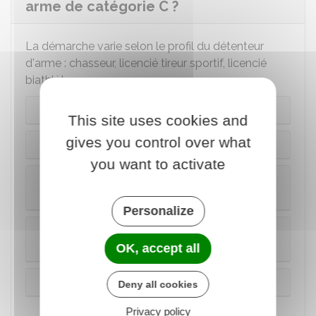
arme de catégorie C ?
La démarche varie selon le profil du détenteur
d'arme : chasseur, licencié tireur sportif, licencié
biathlète…
Vous êtes chasseur
This site uses cookies and
gives you control over what
Vous êtes licencié tireur sportif
you want to activate
Vous êtes licencié biathlète ou tireur de ball-
trap
Personalize
Vous êtes collectionneur et avez la carte du
collectionneur
OK, accept all
Vous êtes dans une autre situation
Deny all cookies
Privacy policy