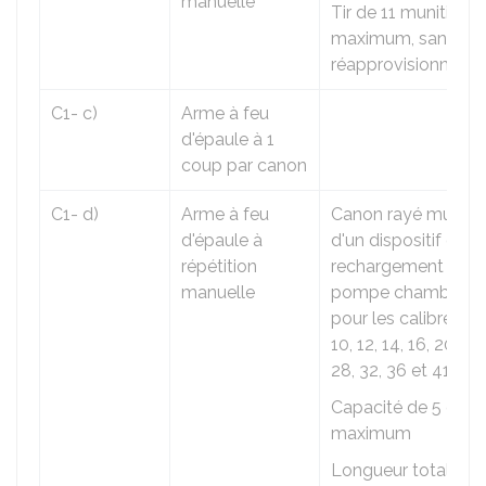
manuelle
Tir de 11 munitions
maximum, sans
réapprovisionneme
C1- c)
Arme à feu
d'épaule à 1
coup par canon
C1- d)
Arme à feu
Canon rayé munies
d'épaule à
d'un dispositif de
répétition
rechargement à
manuelle
pompe chambré
pour les calibres 8,
10, 12, 14, 16, 20, 24,
28, 32, 36 et 410
Capacité de 5 cou
maximum
Longueur totale