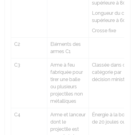
supérieure à 80 cm
Longueur du cano
supérieure à 60 cm
Crosse fixe
C2
Eléments des
armes C1
C3
Arme à feu
Classée dans cette
fabriquée pour
catégorie par
tirer une balle
décision ministériel
ou plusieurs
projectiles non
métalliques
C4
Arme et lanceur
Énergie à la bouch
dont le
de 20 joules ou plu
projectile est