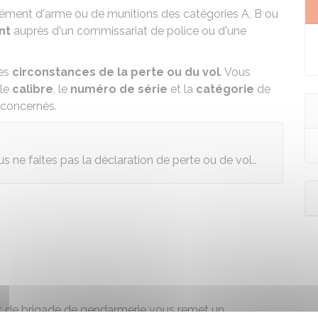
élément d'arme ou de munitions des catégories
A
,
B
ou
ent
auprès d'un commissariat de police ou d'une
les
circonstances de la perte ou du vol
. Vous
 le
calibre
, le
numéro de série
et la
catégorie
de
 concernés.
us ne faites pas la déclaration de perte ou de vol..
 de brigade de gendarmerie vous remet un