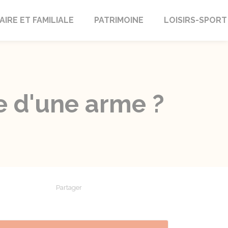
AIRE ET FAMILIALE
PATRIMOINE
LOISIRS-SPORT
te d'une arme ?
Partager
Partager sur Facebook
Partager sur X - Twitter
Partager sur Linkedin
Partager par em