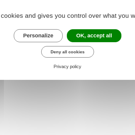
e vol
.
SIA
, vous devez renseigner le vol ou la perte de l'arme
 cookies and gives you control over what you w
sé.
nsuite votre déclaration à la préfecture qui vous a
Personalize
OK, accept all
 de déclaration.
Deny all cookies
Privacy policy