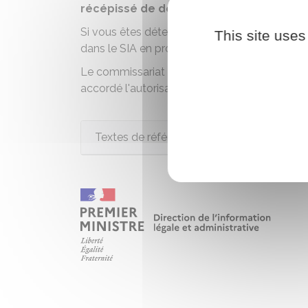
récépissé de déclaration de perte ou d
Si vous êtes
détenteur d'un compte dans le 
This site uses
dans le
SIA
en produisant la copie du récépis
Le commissariat ou la gendarmerie transmet e
accordé l'autorisation ou délivré le récépissé
Textes de référence