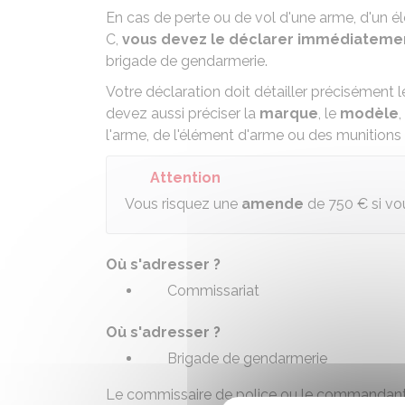
En cas de perte ou de vol d'une arme, d'un 
C
,
vous devez le déclarer immédiatem
brigade de gendarmerie.
Votre déclaration doit détailler précisément 
devez aussi préciser la
marque
, le
modèle
,
l'arme, de l'élément d'arme ou des munitions
Attention
Vous risquez une
amende
de
750 €
si vo
Où s'adresser ?
Commissariat
Où s'adresser ?
Brigade de gendarmerie
Le commissaire de police ou le commandant