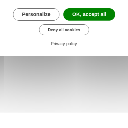
les R312-50 à R312-51-1
Personalize
OK, accept all
les R317-1 à R317-8
Deny all cookies
Privacy policy