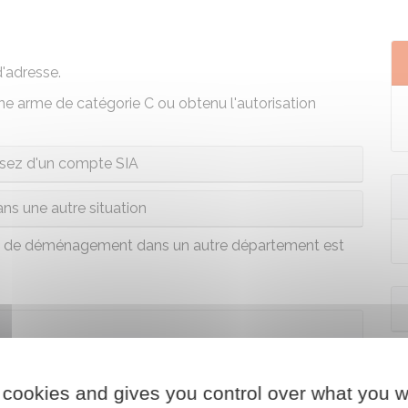
'adresse.
 une arme de
catégorie C
ou obtenu l'autorisation
sez d'un compte SIA
ns une autre situation
as de déménagement dans un autre département est
les L311-2 à L311-4
 cookies and gives you control over what you w