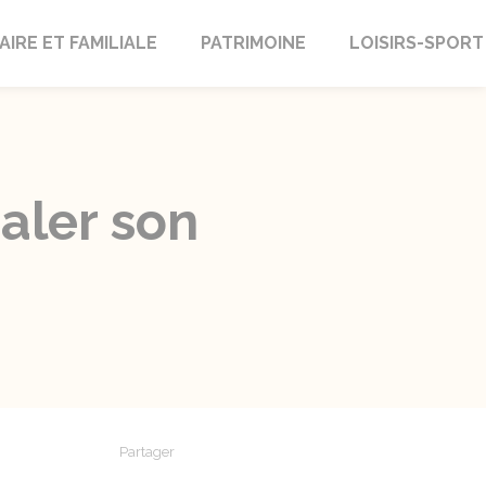
AIRE ET FAMILIALE
PATRIMOINE
LOISIRS-SPORT
naler son
Partager
Partager sur Facebook
Partager sur X - Twitter
Partager sur Linkedin
Partager par em