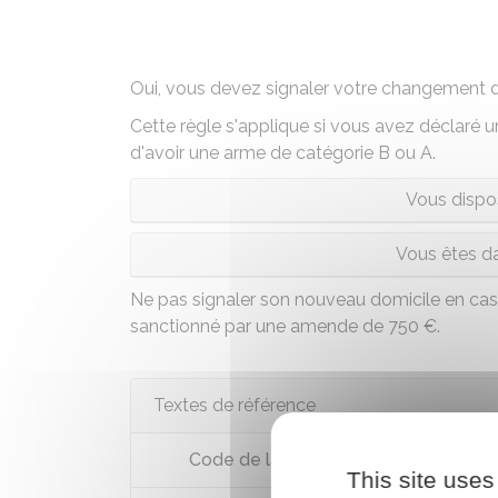
Oui, vous devez signaler votre changement d
Cette règle s'applique si vous avez déclaré
d'avoir une arme de
catégorie B
ou
A
.
Vous dispo
Vous êtes da
Ne pas signaler son nouveau domicile en c
sanctionné par une amende de
750 €
.
Textes de référence
Code de la sécurité intérieure : artic
This site uses