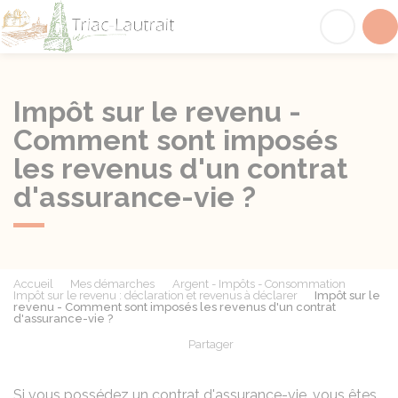
Triac-Lautrait
Acc
Impôt sur le revenu -
Comment sont imposés
les revenus d'un contrat
d'assurance-vie ?
Accueil
Mes démarches
Argent - Impôts - Consommation
Impôt sur le revenu : déclaration et revenus à déclarer
Impôt sur le
revenu - Comment sont imposés les revenus d'un contrat
d'assurance-vie ?
Partager
Partager sur Facebook
Partager sur X - Twit
Partager sur
Par
Si vous possédez un contrat d'assurance-vie, vous êtes