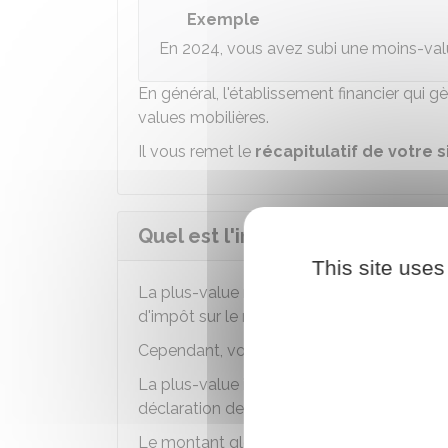
Exemple
En 2024, vous avez subi une moins-va
En général, l'établissement financier qui g
values mobilières.
Il vous remet le
récapitulatif de votre s
Quel est l'impôt à payer sur la 
This site uses
La plus-value réalisée est soumise au pré
d'impôt sur le revenu et
17,2 %
de
prélève
Cependant, vous pouvez choisir
le barème
La plus-value imposable doit alors être
a
déclaration de revenus.
Le montant global est ensuite soumis au 