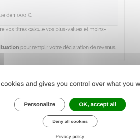
lue de
1 000 €
.
ère vos titres calcule vos plus-values et moins-
ituation
pour remplir votre déclaration de revenus.
plus-value mobilière ?
 cookies and gives you control over what you w
lèvement forfaitaire unique au taux de
30 %
(
12,8 %
ments sociaux
).
Personalize
OK, accept all
 progressif de l'impôt sur le revenu
.
joutée à vos autres revenus
lors de votre
Deny all cookies
Privacy policy
barème progressif.