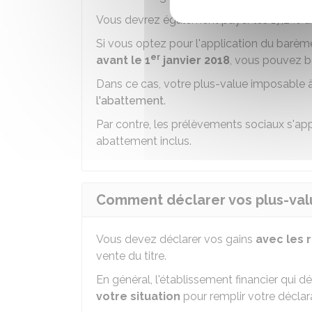
Vous devrez également payer les
17,2 %
d
Si vous optez pour l'application du barèm
er
avant le 1
janvier 2018
, vous pouvez b
Dans ce cas, votre plus-value imposable à
l'abattement
.
Par contre, les prélèvements sociaux s'appl
abattement inclus.
Comment déclarer vos plus-valu
Vous devez déclarer vos gains
avec les 
vente du titre.
En général, l'établissement financier qui d
votre situation
pour remplir votre déclar