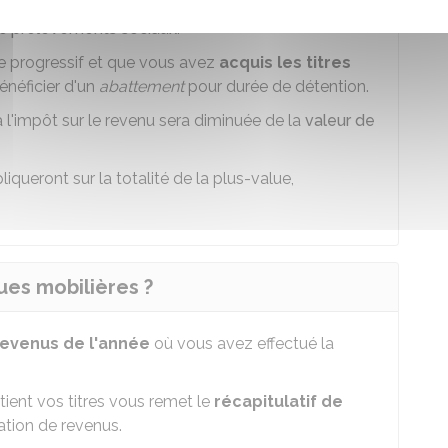
e
prélèvements sociaux
.
e progressif et que vous avez
acquis les titres
énéficier d'un
abattement
pour durée de détention.
 l'impôt sur le revenu sera diminuée de la
valeur de
iqueront sur la totalité de la plus-value,
es mobilières ?
revenus de l'année
où vous avez effectué la
étient vos titres vous remet le
récapitulatif de
ation de revenus.