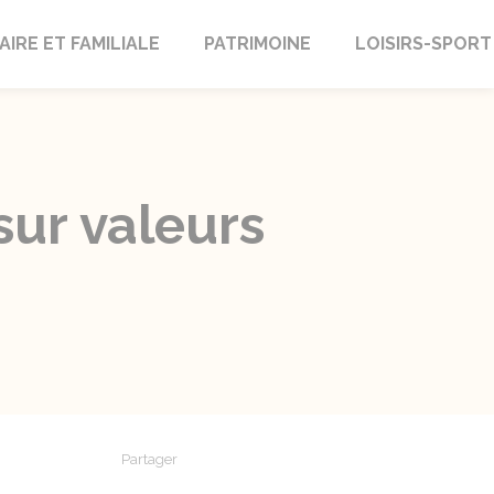
AIRE ET FAMILIALE
PATRIMOINE
LOISIRS-SPORT
sur valeurs
Partager
Partager sur Facebook
Partager sur X - Twitter
Partager sur Linkedin
Partager par em