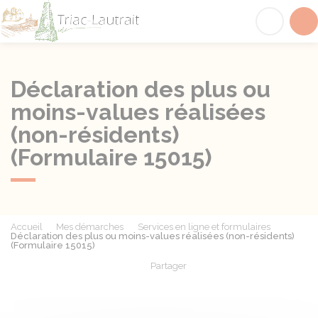
Triac-Lautrait
Acc
Déclaration des plus ou
moins-values réalisées
(non-résidents)
(Formulaire 15015)
Accueil
Mes démarches
Services en ligne et formulaires
Déclaration des plus ou moins-values réalisées (non-résidents)
(Formulaire 15015)
Partager
Partager sur Facebook
Partager sur X - Twit
Partager sur
Par