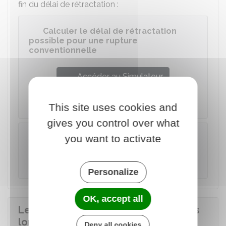
fin du délai de rétractation :
Calculer le délai de rétractation
possible pour une rupture
conventionnelle
Accéder au Simulateur
Ministère chargé du travail
This site uses cookies and
gives you control over what
À noter
you want to activate
La date de fin du délai de rétractation est
inscrite sur la convention de rupture.
Personalize
OK, accept all
Le salarié doit-il effectuer un préavis
lors de la rupture conventionnelle ?
Deny all cookies