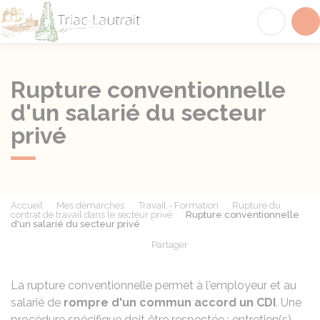
Triac-Lautrait
Acc
Rupture conventionnelle
d'un salarié du secteur
privé
Accueil
Mes démarches
Travail - Formation
Rupture du
contrat de travail dans le secteur privé
Rupture conventionnelle
d'un salarié du secteur privé
Partager
Partager sur Facebook
Partager sur X - Twit
Partager sur
Par
La rupture conventionnelle permet à l'employeur et au
salarié de
rompre d'un commun accord un
CDI
. Une
procédure spécifique doit être respectée : entretien(s),