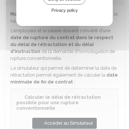
Privacy policy
Non.
Aucun préavis n'est prévu dans le cadre de la
rupture conventionnelle.
L'employeur et le salarié doivent convenir d'une
date de rupture du contrat dans le respect
du délai de rétractation et du délai
d'instruction
de la demande d'
homologation
de
rupture conventionnelle.
Le simulateur qui permet de déterminer la date de
rétractation permet également de calculer la
date
minimale de fin de contrat
:
Calculer le délai de rétractation
possible pour une rupture
conventionnelle
Accéder au Simulateur